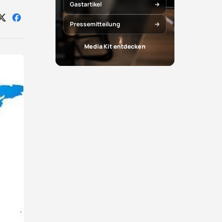
Gastartikel
Auf
Auf
Pressemitteilung
X
Facebook
teilen
teilen
Media Kit entdecken