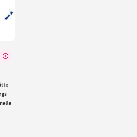
itte
ngs
nelle