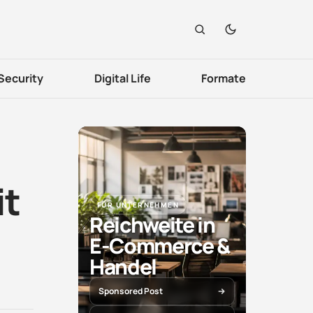
Security
Digital Life
Formate
it
FÜR UNTERNEHMEN
Reichweite in
E-Commerce &
Handel
Sponsored Post