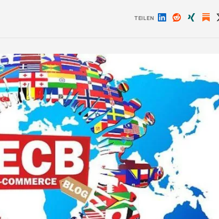
TEILEN
Auf
Auf
Auf
LinkedIn
Reddit
Xing
teilen
teilen
teilen