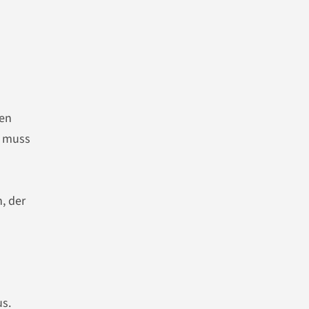
den
n muss
, der
us.