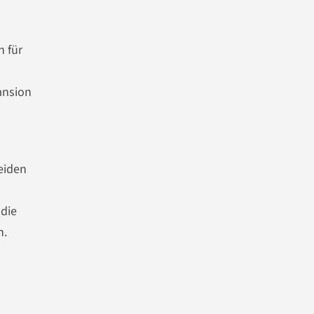
n für
ansion
eiden
die
n.