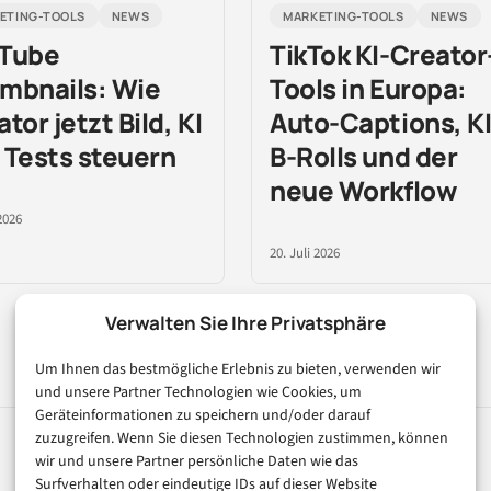
ETING-TOOLS
NEWS
MARKETING-TOOLS
NEWS
Tube
TikTok KI-Creator
mbnails: Wie
Tools in Europa:
tor jetzt Bild, KI
Auto-Captions, KI
 Tests steuern
B-Rolls und der
neue Workflow
2026
20. Juli 2026
Verwalten Sie Ihre Privatsphäre
Um Ihnen das bestmögliche Erlebnis zu bieten, verwenden wir
und unsere Partner Technologien wie Cookies, um
Geräteinformationen zu speichern und/oder darauf
zuzugreifen. Wenn Sie diesen Technologien zustimmen, können
wir und unsere Partner persönliche Daten wie das
Rubriken
Magazin
Surfverhalten oder eindeutige IDs auf dieser Website