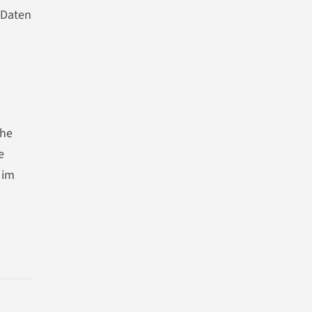
e Daten
ohe
e
 im