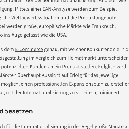
ichtbares Tool bei der Internationalisierung. Anbieter wie
ügung. Mittels einer EAN-Analyse werden zum Beispiel
g, die Wettbewerbssituation und die Produktangebote
bei werden große, europäische Märkte wie Frankreich,
 ins Auge gefasst wie die USA.
aus dem
E-Commerce
genau, mit welcher Konkurrenz sie in 
reisgestaltung im Vergleich zum Heimatmarkt unterscheide
otenziellen Kunden an ein Produkt stellen. Folglich wird
Märkten überhaupt Aussicht auf Erfolg für das jeweilige
möglich, einen professionellen Expansionsplan zu erstellen
, mit der Internationalisierung zu scheitern, minimiert.
nd besetzen
ür die Internationalisierung in der Regel große Märkte a