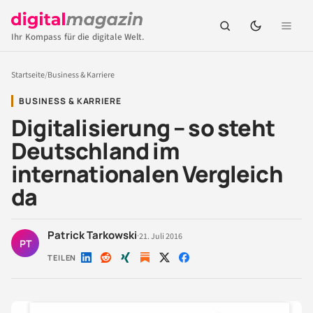
Ihr Kompass für die digitale Welt.
Startseite
/
Business & Karriere
BUSINESS & KARRIERE
Digitalisierung – so steht
Deutschland im
internationalen Vergleich
da
Patrick Tarkowski
·
21. Juli 2016
PT
TEILEN
Auf
Auf
Auf
Auf
Auf
LinkedIn
Reddit
Xing
X
Facebook
teilen
teilen
teilen
teilen
teilen