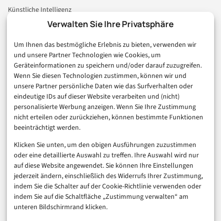
Künstliche Intelligenz
Technologie & IT
Verwalten Sie Ihre Privatsphäre
E-Commerce & Handel
Um Ihnen das bestmögliche Erlebnis zu bieten, verwenden wir
Consumer & Digital Life
und unsere Partner Technologien wie Cookies, um
Marketing
Geräteinformationen zu speichern und/oder darauf zuzugreifen.
Finanzen & FinTech
Wenn Sie diesen Technologien zustimmen, können wir und
unsere Partner persönliche Daten wie das Surfverhalten oder
Business & Karriere
eindeutige IDs auf dieser Website verarbeiten und (nicht)
Sicherheit & Recht
personalisierte Werbung anzeigen. Wenn Sie Ihre Zustimmung
Digitalisierung
nicht erteilen oder zurückziehen, können bestimmte Funktionen
Marketing
beeinträchtigt werden.
Klicken Sie unten, um den obigen Ausführungen zuzustimmen
Magazin
oder eine detaillierte Auswahl zu treffen. Ihre Auswahl wird nur
auf diese Website angewendet. Sie können Ihre Einstellungen
Unsere Redaktion
jederzeit ändern, einschließlich des Widerrufs Ihrer Zustimmung,
Werbeformate & Media Kit
indem Sie die Schalter auf der Cookie-Richtlinie verwenden oder
indem Sie auf die Schaltfläche „Zustimmung verwalten“ am
Rechtliches
unteren Bildschirmrand klicken.