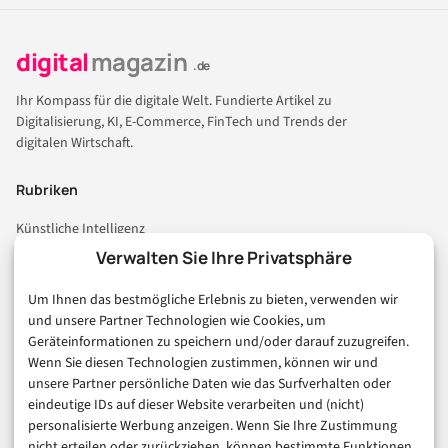
digital
magazin
.de
Ihr Kompass für die digitale Welt. Fundierte Artikel zu
Digitalisierung, KI, E-Commerce, FinTech und Trends der
digitalen Wirtschaft.
Rubriken
Künstliche Intelligenz
Technologie & IT
Verwalten Sie Ihre Privatsphäre
E-Commerce & Handel
Um Ihnen das bestmögliche Erlebnis zu bieten, verwenden wir
Consumer & Digital Life
und unsere Partner Technologien wie Cookies, um
Marketing
Geräteinformationen zu speichern und/oder darauf zuzugreifen.
Finanzen & FinTech
Wenn Sie diesen Technologien zustimmen, können wir und
unsere Partner persönliche Daten wie das Surfverhalten oder
Business & Karriere
eindeutige IDs auf dieser Website verarbeiten und (nicht)
Sicherheit & Recht
personalisierte Werbung anzeigen. Wenn Sie Ihre Zustimmung
Digitalisierung
nicht erteilen oder zurückziehen, können bestimmte Funktionen