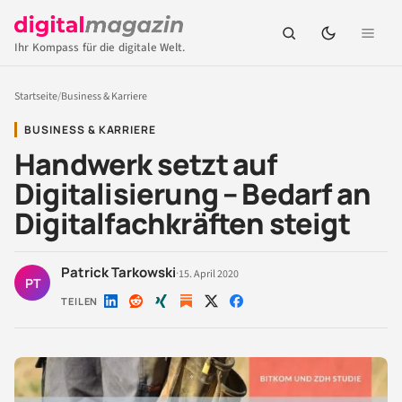
Ihr Kompass für die digitale Welt.
Startseite
/
Business & Karriere
BUSINESS & KARRIERE
Handwerk setzt auf
Digitalisierung – Bedarf an
Digitalfachkräften steigt
Patrick Tarkowski
·
15. April 2020
PT
TEILEN
Auf
Auf
Auf
Auf
Auf
LinkedIn
Reddit
Xing
X
Facebook
teilen
teilen
teilen
teilen
teilen