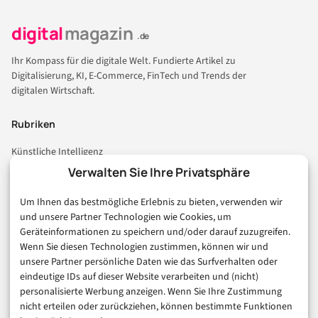
digital
magazin
.de
Ihr Kompass für die digitale Welt. Fundierte Artikel zu
Digitalisierung, KI, E-Commerce, FinTech und Trends der
digitalen Wirtschaft.
Rubriken
Künstliche Intelligenz
Technologie & IT
Verwalten Sie Ihre Privatsphäre
E-Commerce & Handel
Um Ihnen das bestmögliche Erlebnis zu bieten, verwenden wir
Consumer & Digital Life
und unsere Partner Technologien wie Cookies, um
Marketing
Geräteinformationen zu speichern und/oder darauf zuzugreifen.
Finanzen & FinTech
Wenn Sie diesen Technologien zustimmen, können wir und
unsere Partner persönliche Daten wie das Surfverhalten oder
Business & Karriere
eindeutige IDs auf dieser Website verarbeiten und (nicht)
Sicherheit & Recht
personalisierte Werbung anzeigen. Wenn Sie Ihre Zustimmung
Digitalisierung
nicht erteilen oder zurückziehen, können bestimmte Funktionen