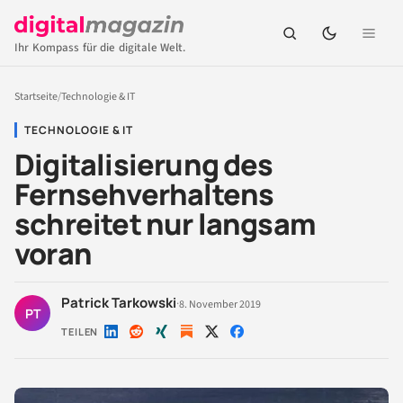
Ihr Kompass für die digitale Welt.
Startseite
/
Technologie & IT
TECHNOLOGIE & IT
Digitalisierung des
Fernsehverhaltens
schreitet nur langsam
voran
Patrick Tarkowski
·
8. November 2019
PT
TEILEN
Auf
Auf
Auf
Auf
Auf
LinkedIn
Reddit
Xing
X
Facebook
teilen
teilen
teilen
teilen
teilen