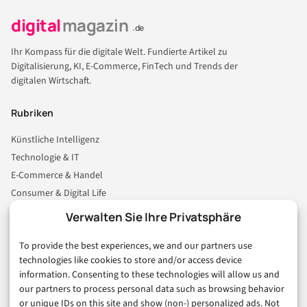
digital
magazin
.de
Ihr Kompass für die digitale Welt. Fundierte Artikel zu
Digitalisierung, KI, E-Commerce, FinTech und Trends der
digitalen Wirtschaft.
Rubriken
Künstliche Intelligenz
Technologie & IT
E-Commerce & Handel
Consumer & Digital Life
Marketing
Verwalten Sie Ihre Privatsphäre
Finanzen & FinTech
To provide the best experiences, we and our partners use
Business & Karriere
technologies like cookies to store and/or access device
Sicherheit & Recht
information. Consenting to these technologies will allow us and
Digitalisierung
our partners to process personal data such as browsing behavior
Marketing
or unique IDs on this site and show (non-) personalized ads. Not