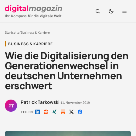
Ihr Kompass für die digitale Welt.
Startseite
/
Business & Karriere
BUSINESS & KARRIERE
Wie die Digitalisierung den
Generationenwechsel in
deutschen Unternehmen
erschwert
Patrick Tarkowski
·
11. November 2019
PT
TEILEN
Auf
Auf
Auf
Auf
Auf
LinkedIn
Reddit
Xing
X
Facebook
teilen
teilen
teilen
teilen
teilen