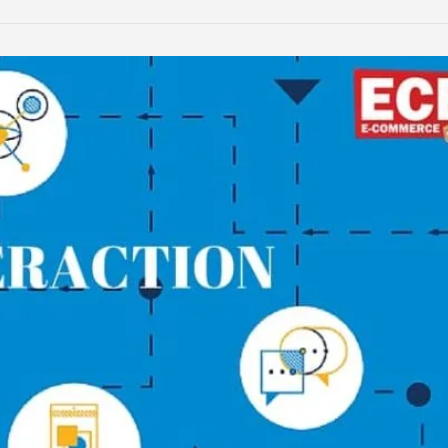
LinkedIn
Reddit
Xing
teilen
teilen
teilen