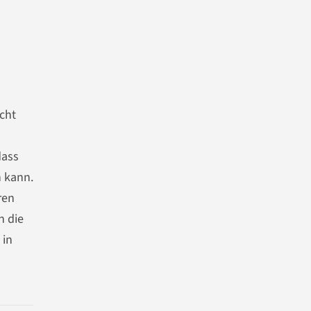
cht
dass
 kann.
ren
n die
 in