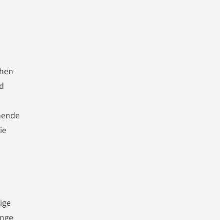
ohen
d
hende
ie
ige
enge