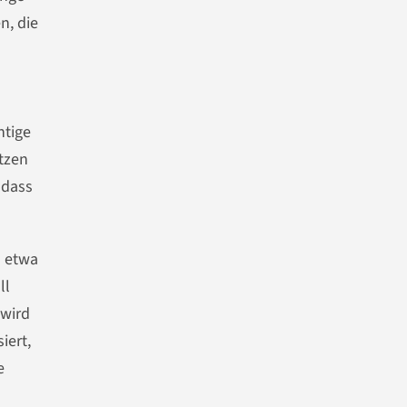
n, die
htige
tzen
 dass
h etwa
ll
 wird
iert,
e