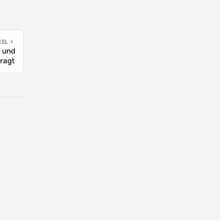
KEL
e und
fragt