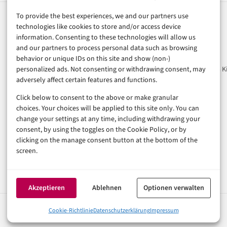
To provide the best experiences, we and our partners use
technologies like cookies to store and/or access device
Rubriken
Magazin
information. Consenting to these technologies will allow us
and our partners to process personal data such as browsing
Künstliche Intelligenz
Unsere Redaktion
behavior or unique IDs on this site and show (non-)
personalized ads. Not consenting or withdrawing consent, may
Technologie & IT
Werbeformate & Media Ki
adversely affect certain features and functions.
E-Commerce & Handel
Consumer & Digital Life
Click below to consent to the above or make granular
choices. Your choices will be applied to this site only. You can
Marketing
change your settings at any time, including withdrawing your
Finanzen & FinTech
consent, by using the toggles on the Cookie Policy, or by
Business & Karriere
clicking on the manage consent button at the bottom of the
Sicherheit & Recht
screen.
Digitalisierung
Marketing
Akzeptieren
Ablehnen
Optionen verwalten
Cookie-Richtlinie
Datenschutzerklärung
Impressum