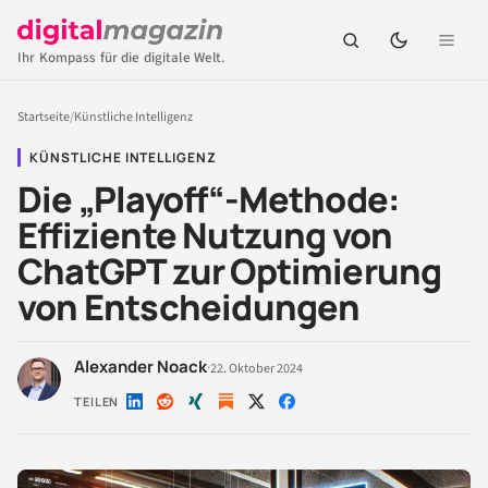
Ihr Kompass für die digitale Welt.
Startseite
/
Künstliche Intelligenz
KÜNSTLICHE INTELLIGENZ
Die „Playoff“-Methode:
Effiziente Nutzung von
ChatGPT zur Optimierung
von Entscheidungen
Alexander Noack
·
22. Oktober 2024
TEILEN
Auf
Auf
Auf
Auf
Auf
LinkedIn
Reddit
Xing
X
Facebook
teilen
teilen
teilen
teilen
teilen