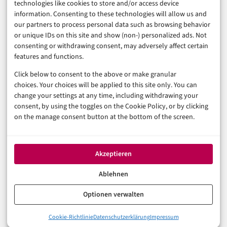
technologies like cookies to store and/or access device
Sicherheit & Recht
information. Consenting to these technologies will allow us and
Digitalisierung
our partners to process personal data such as browsing behavior
Marketing
or unique IDs on this site and show (non-) personalized ads. Not
consenting or withdrawing consent, may adversely affect certain
features and functions.
Magazin
Click below to consent to the above or make granular
Unsere Redaktion
choices. Your choices will be applied to this site only. You can
Werbeformate & Media Kit
change your settings at any time, including withdrawing your
consent, by using the toggles on the Cookie Policy, or by clicking
Rechtliches
on the manage consent button at the bottom of the screen.
Impressum
Datenschutzerklärung (EU)
Akzeptieren
Cookie-Richtlinie (EU)
Haftungsausschluss
Ablehnen
Optionen verwalten
© 2026 digital-magazin.de — Alle Rechte vorbehalten.
Cookie-Richtlinie
Datenschutzerklärung
Impressum
Made with AI and care in Eberswalde.