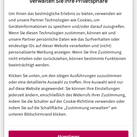
Technologie & IT
Verwalten Sie Ihre Privatsphäre
E-Commerce & Handel
Um Ihnen das bestmögliche Erlebnis zu bieten, verwenden wir
Consumer & Digital Life
und unsere Partner Technologien wie Cookies, um
Marketing
Geräteinformationen zu speichern und/oder darauf zuzugreifen.
Finanzen & FinTech
Wenn Sie diesen Technologien zustimmen, können wir und
unsere Partner persönliche Daten wie das Surfverhalten oder
Business & Karriere
eindeutige IDs auf dieser Website verarbeiten und (nicht)
Sicherheit & Recht
personalisierte Werbung anzeigen. Wenn Sie Ihre Zustimmung
Digitalisierung
nicht erteilen oder zurückziehen, können bestimmte Funktionen
Marketing
beeinträchtigt werden.
Klicken Sie unten, um den obigen Ausführungen zuzustimmen
Magazin
oder eine detaillierte Auswahl zu treffen. Ihre Auswahl wird nur
auf diese Website angewendet. Sie können Ihre Einstellungen
Unsere Redaktion
jederzeit ändern, einschließlich des Widerrufs Ihrer Zustimmung,
Werbeformate & Media Kit
indem Sie die Schalter auf der Cookie-Richtlinie verwenden oder
indem Sie auf die Schaltfläche „Zustimmung verwalten“ am
Rechtliches
unteren Bildschirmrand klicken.
Impressum
Datenschutzerklärung (EU)
Akzeptieren