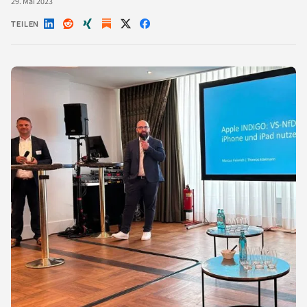
29. Mai 2023
TEILEN
Auf
Auf
Auf
Auf
Auf
LinkedIn
Reddit
Xing
X
Facebook
teilen
teilen
teilen
teilen
teilen