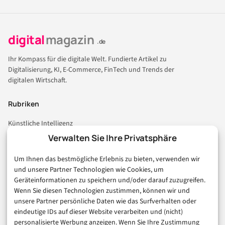
digital
magazin
.de
Ihr Kompass für die digitale Welt. Fundierte Artikel zu
Digitalisierung, KI, E-Commerce, FinTech und Trends der
digitalen Wirtschaft.
Rubriken
Künstliche Intelligenz
Technologie & IT
Verwalten Sie Ihre Privatsphäre
E-Commerce & Handel
Um Ihnen das bestmögliche Erlebnis zu bieten, verwenden wir
Consumer & Digital Life
und unsere Partner Technologien wie Cookies, um
Marketing
Geräteinformationen zu speichern und/oder darauf zuzugreifen.
Finanzen & FinTech
Wenn Sie diesen Technologien zustimmen, können wir und
unsere Partner persönliche Daten wie das Surfverhalten oder
Business & Karriere
eindeutige IDs auf dieser Website verarbeiten und (nicht)
Sicherheit & Recht
personalisierte Werbung anzeigen. Wenn Sie Ihre Zustimmung