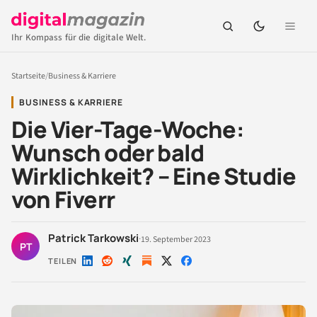
Ihr Kompass für die digitale Welt.
Startseite
/
Business & Karriere
BUSINESS & KARRIERE
Die Vier-Tage-Woche:
Wunsch oder bald
Wirklichkeit? – Eine Studie
von Fiverr
Patrick Tarkowski
·
19. September 2023
PT
TEILEN
Auf
Auf
Auf
Auf
Auf
LinkedIn
Reddit
Xing
X
Facebook
teilen
teilen
teilen
teilen
teilen