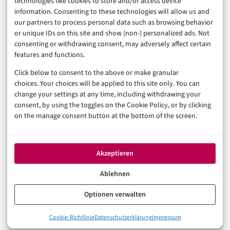
technologies like cookies to store and/or access device
Sicherheit & Recht
information. Consenting to these technologies will allow us and
Digitalisierung
our partners to process personal data such as browsing behavior
Marketing
or unique IDs on this site and show (non-) personalized ads. Not
consenting or withdrawing consent, may adversely affect certain
features and functions.
Magazin
Click below to consent to the above or make granular
Unsere Redaktion
choices. Your choices will be applied to this site only. You can
Werbeformate & Media Kit
change your settings at any time, including withdrawing your
consent, by using the toggles on the Cookie Policy, or by clicking
Rechtliches
on the manage consent button at the bottom of the screen.
Impressum
Datenschutzerklärung (EU)
Akzeptieren
Cookie-Richtlinie (EU)
Haftungsausschluss
Ablehnen
Optionen verwalten
© 2026 digital-magazin.de — Alle Rechte vorbehalten.
Cookie-Richtlinie
Datenschutzerklärung
Impressum
Made with AI and care in Eberswalde.