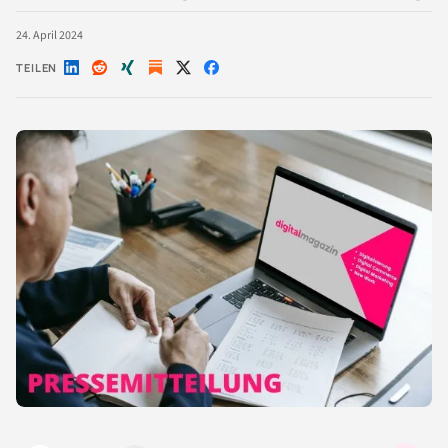
24. April 2024
TEILEN
Auf
Auf
Auf
Auf
Auf
LinkedIn
Reddit
Xing
X
Facebook
teilen
teilen
teilen
teilen
teilen