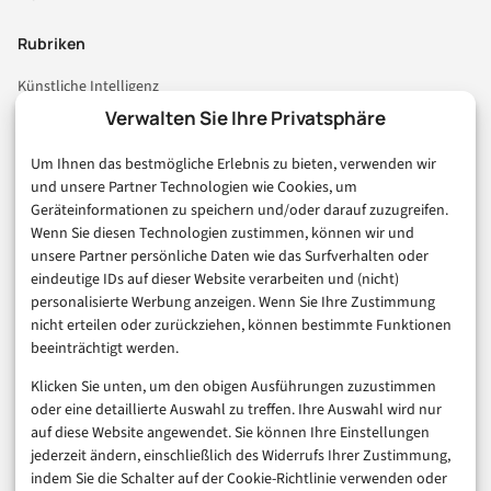
Rubriken
Künstliche Intelligenz
Technologie & IT
Verwalten Sie Ihre Privatsphäre
E-Commerce & Handel
Um Ihnen das bestmögliche Erlebnis zu bieten, verwenden wir
Consumer & Digital Life
und unsere Partner Technologien wie Cookies, um
Marketing
Geräteinformationen zu speichern und/oder darauf zuzugreifen.
Finanzen & FinTech
Wenn Sie diesen Technologien zustimmen, können wir und
unsere Partner persönliche Daten wie das Surfverhalten oder
Business & Karriere
eindeutige IDs auf dieser Website verarbeiten und (nicht)
Sicherheit & Recht
personalisierte Werbung anzeigen. Wenn Sie Ihre Zustimmung
Digitalisierung
nicht erteilen oder zurückziehen, können bestimmte Funktionen
Marketing
beeinträchtigt werden.
Klicken Sie unten, um den obigen Ausführungen zuzustimmen
Magazin
oder eine detaillierte Auswahl zu treffen. Ihre Auswahl wird nur
auf diese Website angewendet. Sie können Ihre Einstellungen
Unsere Redaktion
jederzeit ändern, einschließlich des Widerrufs Ihrer Zustimmung,
Werbeformate & Media Kit
indem Sie die Schalter auf der Cookie-Richtlinie verwenden oder