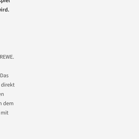
spiel
ird.
 REWE.
 Das
 direkt
en
en dem
 mit