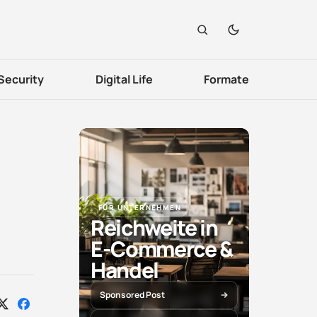
Security
Digital Life
Formate
FÜR UNTERNEHMEN
Reichweite in
E-Commerce &
Handel
Sponsored Post
Auf
Auf