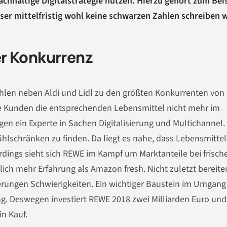
chhaltige Digitalstrategie nutzen. Hierzu gehört zum Bei
ser mittelfristig wohl keine schwarzen Zahlen schreiben w
r Konkurrenz
hlen neben Aldi und Lidl zu den größten Konkurrenten von
ie Kunden die entsprechenden Lebensmittel nicht mehr im
en ein Experte in Sachen Digitalisierung und Multichannel.
hlschränken zu finden. Da liegt es nahe, dass Lebensmittel
dings sieht sich REWE im Kampf um Marktanteile bei frisch
tlich mehr Erfahrung als Amazon fresh. Nicht zuletzt bereit
ungen Schwierigkeiten. Ein wichtiger Baustein im Umgang
ung. Deswegen investiert REWE 2018 zwei Milliarden Euro und
n Kauf.