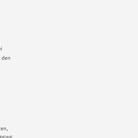
i
n den
zen,
h REWE