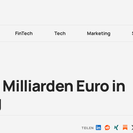
FinTech
Tech
Marketing
illiarden Euro in
g
TEILEN
Auf
Auf
Auf