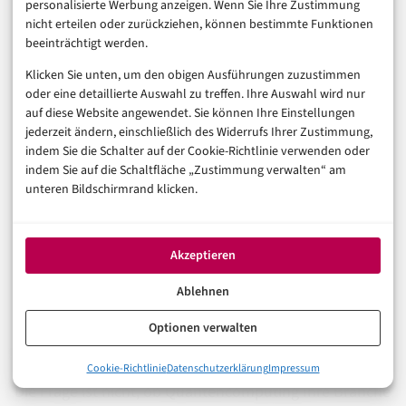
personalisierte Werbung anzeigen. Wenn Sie Ihre Zustimmung
nicht erteilen oder zurückziehen, können bestimmte Funktionen
TECHNOLOGIE & IT
5 Schritte zur erfolgreichen Digitalisierung in
beeinträchtigt werden.
KMU
Klicken Sie unten, um den obigen Ausführungen zuzustimmen
14. August 2022
oder eine detaillierte Auswahl zu treffen. Ihre Auswahl wird nur
auf diese Website angewendet. Sie können Ihre Einstellungen
jederzeit ändern, einschließlich des Widerrufs Ihrer Zustimmung,
indem Sie die Schalter auf der Cookie-Richtlinie verwenden oder
Und jetzt?
indem Sie auf die Schaltfläche „Zustimmung verwalten“ am
unteren Bildschirmrand klicken.
Quantencomputing ist kein Hype, der in zwei Jahren
Akzeptieren
vergessen ist. Die Investitionen sind zu massiv, die
Beteiligung der Industrie zu breit, die Fortschritte zu
Ablehnen
real. Deutschland hat sich – einmal nicht zu spät – eine
Optionen verwalten
gute Ausgangsposition erarbeitet.
0%
Cookie-Richtlinie
Datenschutzerklärung
Impressum
Was Quantencomputer können – und was nicht
Die Frage ist nicht, ob Quantencomputing Ihre Branche