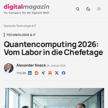
Ihr Kompass für die digitale Welt.
Startseite
/
Technologie & IT
TECHNOLOGIE & IT
Quantencomputing 2026:
Vom Labor in die Chefetage
Alexander Noack
·
24. Januar 2026
TEILEN
Auf
Auf
Auf
Auf
Auf
LinkedIn
Reddit
Xing
X
Facebook
teilen
teilen
teilen
teilen
teilen