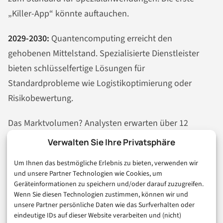
„Killer-App“ könnte auftauchen.
2029-2030:
Quantencomputing erreicht den
gehobenen Mittelstand. Spezialisierte Dienstleister
bieten schlüsselfertige Lösungen für
Standardprobleme wie Logistikoptimierung oder
Risikobewertung.
Das Marktvolumen? Analysten erwarten über 12
Milliarden Dollar bis 2032. Das klingt nach viel.
Verwalten Sie Ihre Privatsphäre
Verglichen mit dem
KI
-Markt ist es ein Bruchteil. Aber
Um Ihnen das bestmögliche Erlebnis zu bieten, verwenden wir
die Wachstumsraten sind exponentiell – passend zur
und unsere Partner Technologien wie Cookies, um
Technologie.
Geräteinformationen zu speichern und/oder darauf zuzugreifen.
Wenn Sie diesen Technologien zustimmen, können wir und
unsere Partner persönliche Daten wie das Surfverhalten oder
eindeutige IDs auf dieser Website verarbeiten und (nicht)
AUCH INTERESSANT