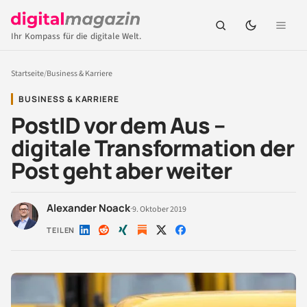
Ihr Kompass für die digitale Welt.
Startseite
/
Business & Karriere
BUSINESS & KARRIERE
PostID vor dem Aus –
digitale Transformation der
Post geht aber weiter
Alexander Noack
·
9. Oktober 2019
TEILEN
Auf
Auf
Auf
Auf
Auf
LinkedIn
Reddit
Xing
X
Facebook
teilen
teilen
teilen
teilen
teilen