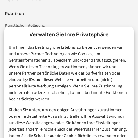
Rubriken
Künstliche Intelligenz
Technologie & IT
Verwalten Sie Ihre Privatsphäre
E-Commerce & Handel
Um Ihnen das bestmögliche Erlebnis zu bieten, verwenden wir
Consumer & Digital Life
und unsere Partner Technologien wie Cookies, um
Marketing
Geräteinformationen zu speichern und/oder darauf zuzugreifen.
Finanzen & FinTech
Wenn Sie diesen Technologien zustimmen, können wir und
unsere Partner persönliche Daten wie das Surfverhalten oder
Business & Karriere
eindeutige IDs auf dieser Website verarbeiten und (nicht)
Sicherheit & Recht
personalisierte Werbung anzeigen. Wenn Sie Ihre Zustimmung
Digitalisierung
nicht erteilen oder zurückziehen, können bestimmte Funktionen
Marketing
beeinträchtigt werden.
Klicken Sie unten, um den obigen Ausführungen zuzustimmen
Magazin
oder eine detaillierte Auswahl zu treffen. Ihre Auswahl wird nur
auf diese Website angewendet. Sie können Ihre Einstellungen
Unsere Redaktion
jederzeit ändern, einschließlich des Widerrufs Ihrer Zustimmung,
Werbeformate & Media Kit
indem Sie die Schalter auf der Cookie-Richtlinie verwenden oder