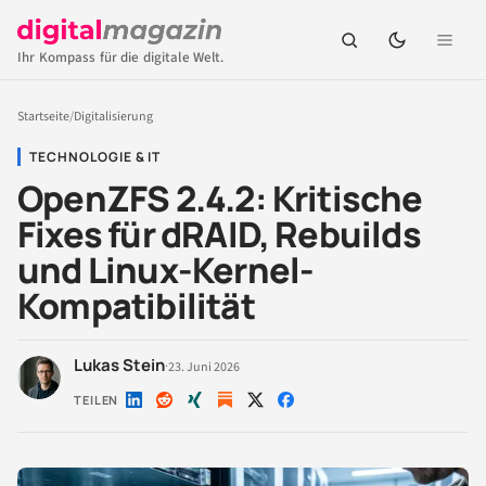
Ihr Kompass für die digitale Welt.
Startseite
/
Digitalisierung
TECHNOLOGIE & IT
OpenZFS 2.4.2: Kritische
Fixes für dRAID, Rebuilds
und Linux-Kernel-
Kompatibilität
Lukas Stein
·
23. Juni 2026
TEILEN
Auf
Auf
Auf
Auf
Auf
LinkedIn
Reddit
Xing
X
Facebook
teilen
teilen
teilen
teilen
teilen