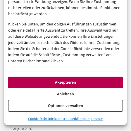
personalisierte Werbung anzeigen. Wenn Sie Ihre Zustimmung
nicht erteilen oder zurückziehen, können bestimmte Funktionen
beeinträchtigt werden.
TECHNOLOGIE & IT
Klicken Sie unten, um den obigen Ausführungen zuzustimmen
IT
QUANTENCOMPUTER
oder eine detaillierte Auswahl zu treffen. Ihre Auswahl wird nur
auf diese Website angewendet. Sie können Ihre Einstellungen
Indiens 20-Qubit-Projekt: Warum die
jederzeit ändern, einschließlich des Widerrufs Ihrer Zustimmung,
Middleware über den Nutzen
indem Sie die Schalter auf der Cookie-Richtlinie verwenden oder
entscheidet
indem Sie auf die Schaltfläche „Zustimmung verwalten“ am
unteren Bildschirmrand klicken.
8. August 2026
Akzeptieren
TECHNOLOGIE & IT
Ablehnen
IT
IT-ADMINISTRATION
Optionen verwalten
Syncthing 2.1.3: Mehr Ordnung, weniger
Ballast
Cookie-Richtlinie
Datenschutzerklärung
Impressum
8. August 2026