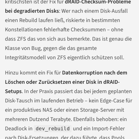
kritischsten ist der Fix für
dRAID-Checksum-Probleme
bei degradierten Disks
: Wer nach einem Disk-Ausfall
einen Rebuild laufen ließ, riskierte in bestimmten
Konstellationen fehlerhafte Checksummen – ohne
dass ZFS das von sich aus bemerkte. Das ist genau die
Klasse von Bug, gegen die das gesamte
Integritätsmodell von ZFS eigentlich schützen soll.
Hinzu kommt ein Fix für
Datenkorruption nach dem
Löschen oder Zurücksetzen einer Disk in dRAID-
Setups
. In der Praxis passiert das bei jedem geplanten
Disk-Tausch im laufenden Betrieb – kein Edge-Case für
ein produktives NAS oder einen Storage-Server mit
mehreren Dutzend Terabyte. Ebenfalls behoben: ein
Deadlock in
und ein Import-Fehler
dev_rebuild
nach Disk-Ersetzungen, der dazu führte, dass Pools