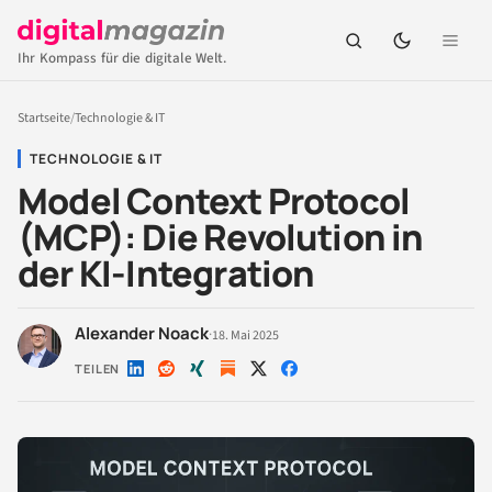
Ihr Kompass für die digitale Welt.
Startseite
/
Technologie & IT
TECHNOLOGIE & IT
Model Context Protocol
(MCP): Die Revolution in
der KI-Integration
Alexander Noack
·
18. Mai 2025
TEILEN
Auf
Auf
Auf
Auf
Auf
LinkedIn
Reddit
Xing
X
Facebook
teilen
teilen
teilen
teilen
teilen