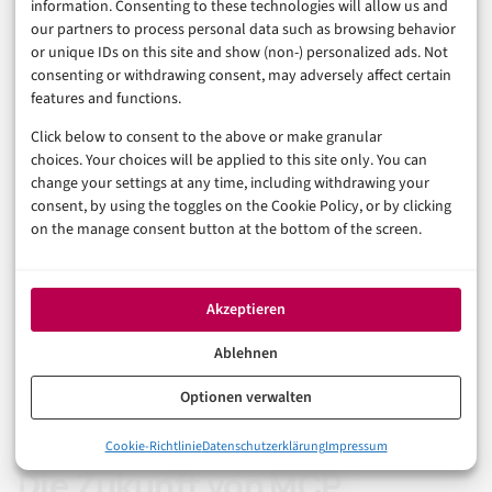
In Umgebungen mit hohem Durchsatz könnte die
information. Consenting to these technologies will allow us and
our partners to process personal data such as browsing behavior
ständige Serialisierung/Deserialisierung und der
or unique IDs on this site and show (non-) personalized ads. Not
Kontextwechsel zwischen Systemen zu einem Engpass
consenting or withdrawing consent, may adversely affect certain
werden, wenn sie nicht ordnungsgemäß optimiert
features and functions.
sind.
Click below to consent to the above or make granular
choices. Your choices will be applied to this site only. You can
change your settings at any time, including withdrawing your
Standardisierungsfragmentierung
consent, by using the toggles on the Cookie Policy, or by clicking
on the manage consent button at the bottom of the screen.
Es besteht das Risiko einer Fragmentierung, wenn
mehrere konkurrierende Standards entstehen.
Akzeptieren
Proprietäre Erweiterungen zu MCP könnten zu Vendor
Ablehnen
Lock-in führen und die Flexibilität von
Implementierungen einschränken.
Optionen verwalten
0%
Cookie-Richtlinie
Datenschutzerklärung
Impressum
Was ist das Model Context Protocol (MCP)?
Die Zukunft von MCP