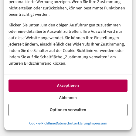
personalisierte Werbung anzeigen. Wenn Sie Ihre Zustimmung
Rubriken
nicht erteilen oder zurückziehen, können bestimmte Funktionen
beeinträchtigt werden.
Künstliche Intelligenz
Klicken Sie unten, um den obigen Ausführungen zuzustimmen
Technologie & IT
oder eine detaillierte Auswahl zu treffen. Ihre Auswahl wird nur
E-Commerce & Handel
auf diese Website angewendet. Sie können Ihre Einstellungen
Consumer & Digital Life
jederzeit ändern, einschließlich des Widerrufs Ihrer Zustimmung,
indem Sie die Schalter auf der Cookie-Richtlinie verwenden oder
Marketing
indem Sie auf die Schaltfläche „Zustimmung verwalten“ am
Finanzen & FinTech
unteren Bildschirmrand klicken.
Business & Karriere
Sicherheit & Recht
Digitalisierung
Akzeptieren
Marketing
Ablehnen
Magazin
Optionen verwalten
Unsere Redaktion
Cookie-Richtlinie
Datenschutzerklärung
Impressum
Werbeformate & Media Kit