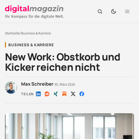
Ihr Kompass für die digitale Welt.
Startseite
/
Business & Karriere
BUSINESS & KARRIERE
New Work: Obstkorb und
Kicker reichen nicht
Max Schreiber
·
30. März 2026
TEILEN
Auf
Auf
Auf
Auf
Auf
LinkedIn
Reddit
Xing
X
Facebook
teilen
teilen
teilen
teilen
teilen