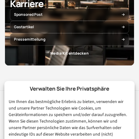
Karriere
Sponsored Post
Gastartikel
Pressemitteilung
Media Kit entdecken
Verwalten Sie Ihre Privatsphäre
Um Ihnen das bestmögliche Erlebnis zu bieten, verwenden wir
digital
magazin
und unsere Partner Technologien wie Cookies, um
.de
Geräteinformationen zu speichern und/oder darauf zuzugreifen.
Ihr Kompass für die digitale Welt. Fundierte Artikel zu
Wenn Sie diesen Technologien zustimmen, können wir und
Digitalisierung, KI, E-Commerce, FinTech und Trends der
unsere Partner persönliche Daten wie das Surfverhalten oder
digitalen Wirtschaft.
eindeutige IDs auf dieser Website verarbeiten und (nicht)