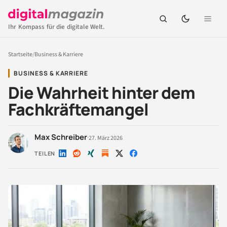
Ihr Kompass für die digitale Welt.
Startseite
/
Business & Karriere
BUSINESS & KARRIERE
Die Wahrheit hinter dem
Fachkräftemangel
Max Schreiber
·
27. März 2026
TEILEN
Auf
Auf
Auf
Auf
Auf
LinkedIn
Reddit
Xing
X
Facebook
teilen
teilen
teilen
teilen
teilen