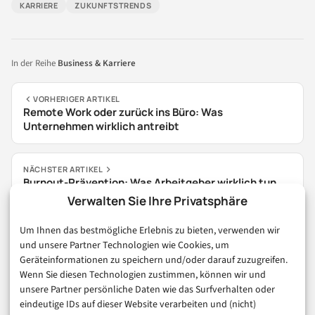
KARRIERE
ZUKUNFTSTRENDS
In der Reihe
Business & Karriere
VORHERIGER ARTIKEL
Remote Work oder zurück ins Büro: Was
Unternehmen wirklich antreibt
NÄCHSTER ARTIKEL
Burnout-Prävention: Was Arbeitgeber wirklich tun
müssen
Verwalten Sie Ihre Privatsphäre
Um Ihnen das bestmögliche Erlebnis zu bieten, verwenden wir
und unsere Partner Technologien wie Cookies, um
Geräteinformationen zu speichern und/oder darauf zuzugreifen.
Was halten Sie von dem Thema? Hier können Sie mit anderen
Wenn Sie diesen Technologien zustimmen, können wir und
unsere Partner persönliche Daten wie das Surfverhalten oder
Leserinnen und Lesern ins Gespräch gehen.
eindeutige IDs auf dieser Website verarbeiten und (nicht)
Zu den Kommentaren