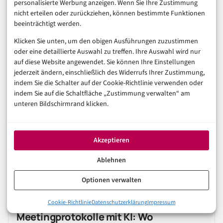
personalisierte Werbung anzeigen. Wenn Sie Ihre Zustimmung
nicht erteilen oder zurückziehen, können bestimmte Funktionen
beeinträchtigt werden.
Auch interessant
Klicken Sie unten, um den obigen Ausführungen zuzustimmen
oder eine detaillierte Auswahl zu treffen. Ihre Auswahl wird nur
auf diese Website angewendet. Sie können Ihre Einstellungen
jederzeit ändern, einschließlich des Widerrufs Ihrer Zustimmung,
TECHNOLOGIE & IT
indem Sie die Schalter auf der Cookie-Richtlinie verwenden oder
IT
QUANTENCOMPUTER
indem Sie auf die Schaltfläche „Zustimmung verwalten“ am
Indiens 20-Qubit-Projekt: Warum die
unteren Bildschirmrand klicken.
Middleware über den Nutzen
entscheidet
Akzeptieren
8. August 2026
Ablehnen
Optionen verwalten
KÜNSTLICHE INTELLIGENZ
DATENSCHUTZ
RATGEBER
Cookie-Richtlinie
Datenschutzerklärung
Impressum
Meetingprotokolle mit KI: Wo