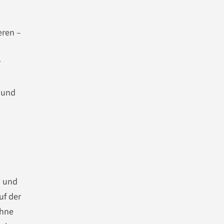
eren –
r
 und
s und
uf der
Ohne