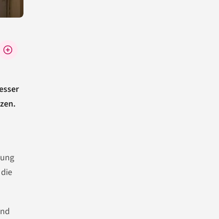
esser
zen.
zung
 die
und