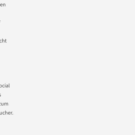
sen
f
cht
ocial
s
 zum
ucher.