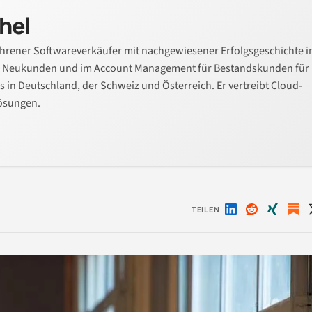
hel
fahrener Softwareverkäufer mit nachgewiesener Erfolgsgeschichte i
n Neukunden und im Account Management für Bestandskunden für
s in Deutschland, der Schweiz und Österreich. Er vertreibt Cloud-
Lösungen.
TEILEN
Auf
Auf
Auf
LinkedIn
Reddit
Xing
teilen
teilen
teilen