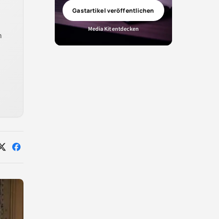
Gastartikel veröffentlichen
Media Kit entdecken
n
Auf
Auf
X
Facebook
teilen
teilen