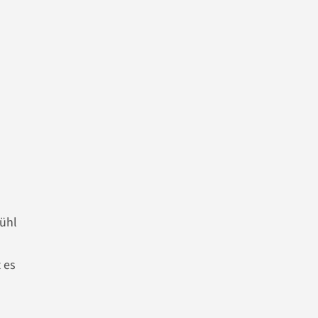
fühl
 es