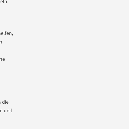
eln,
elfen,
en
ine
 die
en und