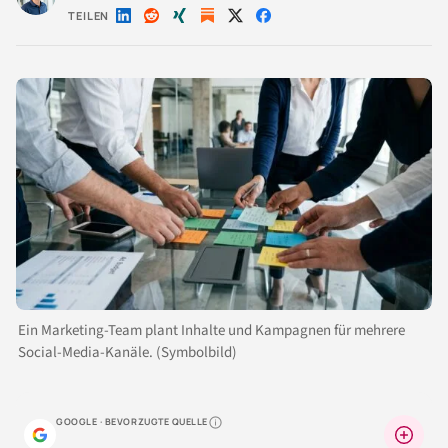
TEILEN
Auf
Auf
Auf
Auf
Auf
LinkedIn
Reddit
Xing
X
Facebook
teilen
teilen
teilen
teilen
teilen
Ein Marketing-Team plant Inhalte und Kampagnen für mehrere
Social-Media-Kanäle. (Symbolbild)
GOOGLE · BEVORZUGTE QUELLE
Warum lohnt sich das?