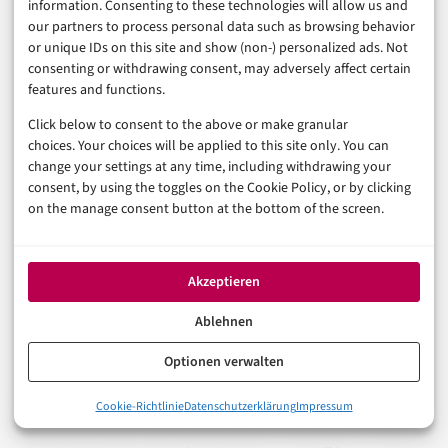
information. Consenting to these technologies will allow us and
Der häufigste Fehler ist nicht technisch. Es ist fehlende
our partners to process personal data such as browsing behavior
or unique IDs on this site and show (non-) personalized ads. Not
Zuständigkeit. Wenn niemand offiziell verantwortlich
consenting or withdrawing consent, may adversely affect certain
ist, wird die Suite zur Ablage für halb geplante Beiträge
features and functions.
und unbeantwortete Kommentare.
Click below to consent to the above or make granular
choices. Your choices will be applied to this site only. You can
Der zweite Fehler: Unternehmen verwechseln
change your settings at any time, including withdrawing your
consent, by using the toggles on the Cookie Policy, or by clicking
Reichweite mit Wirkung. Ein Post mit vielen Reaktionen
on the manage consent button at the bottom of the screen.
kann nett sein, aber für ein lokales
Dienstleistungsunternehmen zählt am Ende oft die
Akzeptieren
Anfrage. Legen Sie deshalb vor Kampagnen fest, was
Erfolg bedeutet.
Ablehnen
Optionen verwalten
Dritter Fehler: alte Konten. Viele Unternehmen
schleppen Facebook-Seiten, Werbekonten, ehemalige
0%
Cookie-Richtlinie
Datenschutzerklärung
Impressum
Meta Business Suite: Was steckt dahinter?
Agenturzugriffe und private Admin-Profile mit. Prüfen