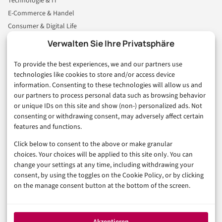
Technologie & IT
E-Commerce & Handel
Consumer & Digital Life
Marketing
Verwalten Sie Ihre Privatsphäre
Finanzen & FinTech
To provide the best experiences, we and our partners use
Business & Karriere
technologies like cookies to store and/or access device
Sicherheit & Recht
information. Consenting to these technologies will allow us and
Digitalisierung
our partners to process personal data such as browsing behavior
Marketing
or unique IDs on this site and show (non-) personalized ads. Not
consenting or withdrawing consent, may adversely affect certain
features and functions.
Magazin
Click below to consent to the above or make granular
Unsere Redaktion
choices. Your choices will be applied to this site only. You can
Werbeformate & Media Kit
change your settings at any time, including withdrawing your
consent, by using the toggles on the Cookie Policy, or by clicking
Rechtliches
on the manage consent button at the bottom of the screen.
Impressum
Datenschutzerklärung (EU)