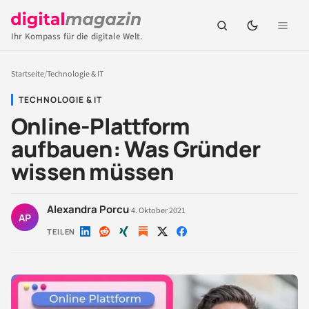
Ihr Kompass für die digitale Welt.
Startseite
/
Technologie & IT
TECHNOLOGIE & IT
Online-Plattform
aufbauen: Was Gründer
wissen müssen
Alexandra Porcu
·
4. Oktober 2021
AP
TEILEN
Auf
Auf
Auf
Auf
Auf
LinkedIn
Reddit
Xing
X
Facebook
teilen
teilen
teilen
teilen
teilen