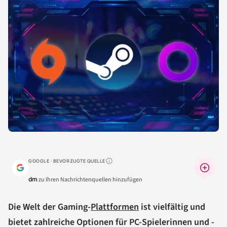
GOOGLE · BEVORZUGTE QUELLE
Warum lohnt sich das?
dm
zu Ihren Nachrichtenquellen hinzufügen
Die Welt der Gaming-
Plattformen
ist vielfältig und
bietet zahlreiche Optionen für PC-Spielerinnen und -