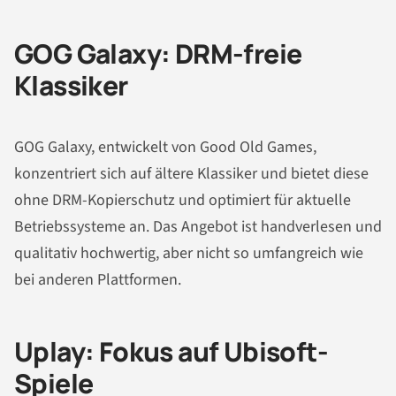
GOG Galaxy: DRM-freie
Klassiker
GOG Galaxy, entwickelt von Good Old Games,
konzentriert sich auf ältere Klassiker und bietet diese
ohne DRM-Kopierschutz und optimiert für aktuelle
Betriebssysteme an. Das Angebot ist handverlesen und
qualitativ hochwertig, aber nicht so umfangreich wie
bei anderen Plattformen.
Uplay: Fokus auf Ubisoft-
Spiele