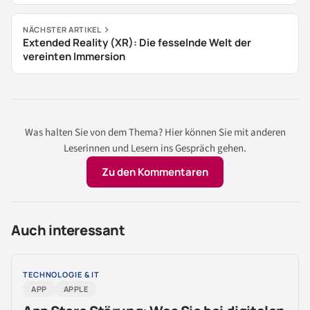
NÄCHSTER ARTIKEL
Extended Reality (XR): Die fesselnde Welt der
vereinten Immersion
Was halten Sie von dem Thema? Hier können Sie mit anderen
Leserinnen und Lesern ins Gespräch gehen.
Zu den Kommentaren
Auch interessant
TECHNOLOGIE & IT
APP
APPLE