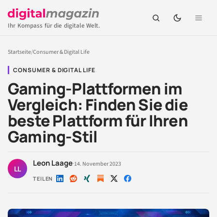
Ihr Kompass für die digitale Welt.
Startseite
/
Consumer & Digital Life
CONSUMER & DIGITAL LIFE
Gaming-Plattformen im
Vergleich: Finden Sie die
beste Plattform für Ihren
Gaming-Stil
Leon Laage
·
14. November 2023
LL
TEILEN
Auf
Auf
Auf
Auf
Auf
LinkedIn
Reddit
Xing
X
Facebook
teilen
teilen
teilen
teilen
teilen