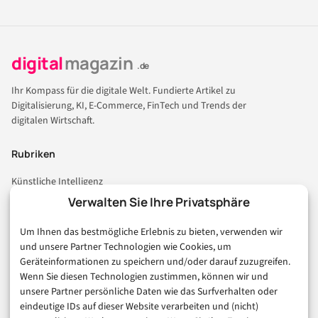
digital
magazin
.de
Ihr Kompass für die digitale Welt. Fundierte Artikel zu
Digitalisierung, KI, E-Commerce, FinTech und Trends der
digitalen Wirtschaft.
Rubriken
Künstliche Intelligenz
Technologie & IT
Verwalten Sie Ihre Privatsphäre
E-Commerce & Handel
Um Ihnen das bestmögliche Erlebnis zu bieten, verwenden wir
Consumer & Digital Life
und unsere Partner Technologien wie Cookies, um
Marketing
Geräteinformationen zu speichern und/oder darauf zuzugreifen.
Finanzen & FinTech
Wenn Sie diesen Technologien zustimmen, können wir und
unsere Partner persönliche Daten wie das Surfverhalten oder
Business & Karriere
eindeutige IDs auf dieser Website verarbeiten und (nicht)
Sicherheit & Recht