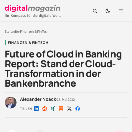
Ihr Kompass für die digitale Welt.
Startseite
/
Finanzen & FinTech
FINANZEN & FINTECH
Future of Cloud in Banking
Report: Stand der Cloud-
Transformation in der
Bankenbranche
Alexander Noack
·
25. Mai 2022
TEILEN
Auf
Auf
Auf
Auf
Auf
LinkedIn
Reddit
Xing
X
Facebook
teilen
teilen
teilen
teilen
teilen