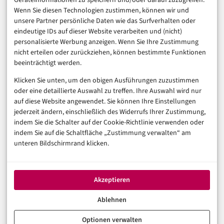
Geräteinformationen zu speichern und/oder darauf zuzugreifen.
Finanzen & FinTech
Wenn Sie diesen Technologien zustimmen, können wir und
unsere Partner persönliche Daten wie das Surfverhalten oder
Business & Karriere
eindeutige IDs auf dieser Website verarbeiten und (nicht)
Sicherheit & Recht
personalisierte Werbung anzeigen. Wenn Sie Ihre Zustimmung
Digitalisierung
nicht erteilen oder zurückziehen, können bestimmte Funktionen
Marketing
beeinträchtigt werden.
Klicken Sie unten, um den obigen Ausführungen zuzustimmen
Magazin
oder eine detaillierte Auswahl zu treffen. Ihre Auswahl wird nur
auf diese Website angewendet. Sie können Ihre Einstellungen
Unsere Redaktion
jederzeit ändern, einschließlich des Widerrufs Ihrer Zustimmung,
Werbeformate & Media Kit
indem Sie die Schalter auf der Cookie-Richtlinie verwenden oder
indem Sie auf die Schaltfläche „Zustimmung verwalten“ am
Rechtliches
unteren Bildschirmrand klicken.
Impressum
Datenschutzerklärung (EU)
Akzeptieren
Cookie-Richtlinie (EU)
Haftungsausschluss
Ablehnen
Optionen verwalten