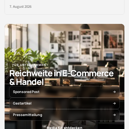
7. August 2026
FÜR UNTERNEHMEN
Reichweite in E-Commerce
& Handel
Sponsored Post
Gastartikel
Pressemitteilung
Media Kit entdecken