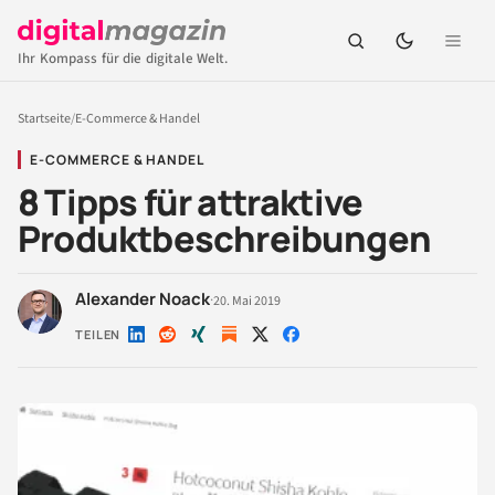
Ihr Kompass für die digitale Welt.
Startseite
/
E-Commerce & Handel
E-COMMERCE & HANDEL
8 Tipps für attraktive
Produktbeschreibungen
Alexander Noack
·
20. Mai 2019
TEILEN
Auf
Auf
Auf
Auf
Auf
LinkedIn
Reddit
Xing
X
Facebook
teilen
teilen
teilen
teilen
teilen