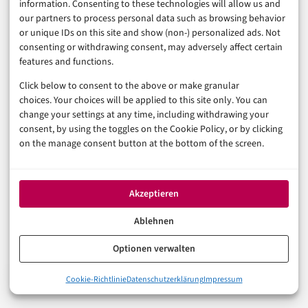
Privatpersonen? Dann brauchen Sie den Button.
information. Consenting to these technologies will allow us and
our partners to process personal data such as browsing behavior
Mischsortiment? Dann brauchen Sie ihn auch – und
or unique IDs on this site and show (non-) personalized ads. Not
müssen im Formular sauber differenzieren.
consenting or withdrawing consent, may adversely affect certain
features and functions.
Click below to consent to the above or make granular
2. Technische Integration planen
choices. Your choices will be applied to this site only. You can
change your settings at any time, including withdrawing your
Je nach Shopsystem variiert der Aufwand erheblich.
consent, by using the toggles on the Cookie Policy, or by clicking
on the manage consent button at the bottom of the screen.
Für Shopify, WooCommerce und Magento werden
voraussichtlich Plugins verfügbar sein – einige sind es
bereits. Eigenentwicklungen erfordern mehr Aufwand.
Akzeptieren
Planen Sie mit einem Entwicklungszeitraum von 2 bis 6
Ablehnen
Wochen, je nach Komplexität Ihres Setups. Wer auf
Optionen verwalten
einer der großen
Plattformen für den digitalisierten
Einzelhandel
unterwegs ist, hat es tendenziell leichter.
0%
Cookie-Richtlinie
Datenschutzerklärung
Impressum
Widerrufsbutton: Was die EU-Richtlinie 2023/2673 konkret ve