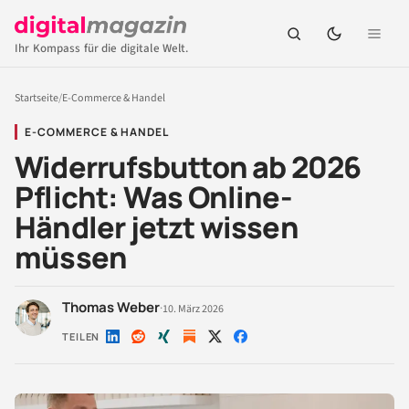
Ihr Kompass für die digitale Welt.
Startseite
/
E-Commerce & Handel
E-COMMERCE & HANDEL
Widerrufsbutton ab 2026
Pflicht: Was Online-
Händler jetzt wissen
müssen
Thomas Weber
·
10. März 2026
TEILEN
Auf
Auf
Auf
Auf
Auf
LinkedIn
Reddit
Xing
X
Facebook
teilen
teilen
teilen
teilen
teilen