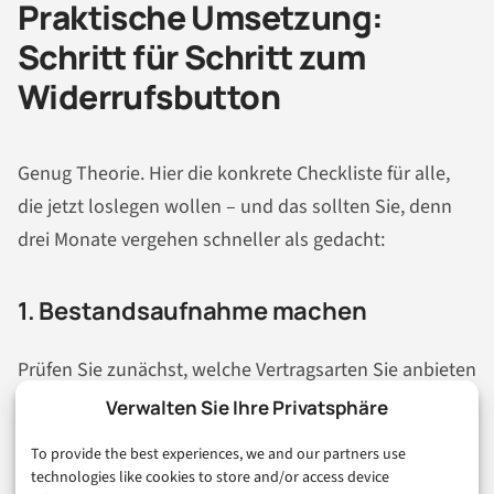
Praktische Umsetzung:
Schritt für Schritt zum
Widerrufsbutton
Genug Theorie. Hier die konkrete Checkliste für alle,
die jetzt loslegen wollen – und das sollten Sie, denn
drei Monate vergehen schneller als gedacht:
1. Bestandsaufnahme machen
Prüfen Sie zunächst, welche Vertragsarten Sie anbieten
und für welche ein Widerrufsrecht besteht. Verkaufen
Verwalten Sie Ihre Privatsphäre
Sie ausschließlich individuell angefertigte Waren?
To provide the best experiences, we and our partners use
Dann sind Sie raus. Verkaufen Sie Standardware an
technologies like cookies to store and/or access device