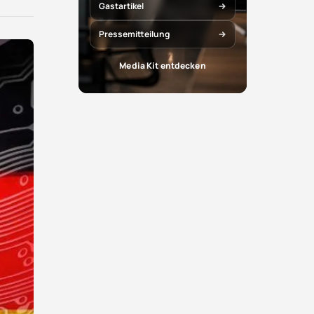
X
Facebook
Gastartikel
teilen
teilen
Pressemitteilung
Media Kit entdecken