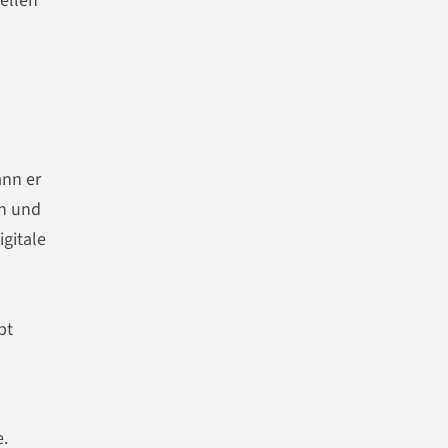
ellen
ann er
en und
gitale
bt
.