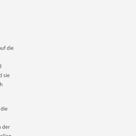
uf die
d
d sie
ch
 die
 der