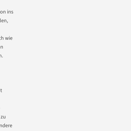
ion ins
len,
ch wie
en
n.
t
e
 zu
andere