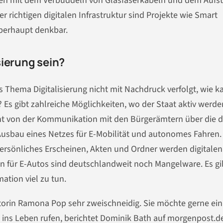
en mit dem Verbuddeln von Glasfaserkabeln und dem Aufst
richtigen digitalen Infrastruktur sind Projekte wie Smart
berhaupt denkbar.
isierung sein?
s Thema Digitalisierung nicht mit Nachdruck verfolgt, wie k
s gibt zahlreiche Möglichkeiten, wo der Staat aktiv werd
cht von der Kommunikation mit den Bürgerämtern über die di
usbau eines Netzes für E-Mobilität und autonomes Fahren.
persönliches Erscheinen, Akten und Ordner werden digitalen
 für E-Autos sind deutschlandweit noch Mangelware. Es gi
mation viel zu tun.
torin Ramona Pop sehr zweischneidig. Sie möchte gerne ein
ns Leben rufen, berichtet Dominik Bath auf morgenpost.de