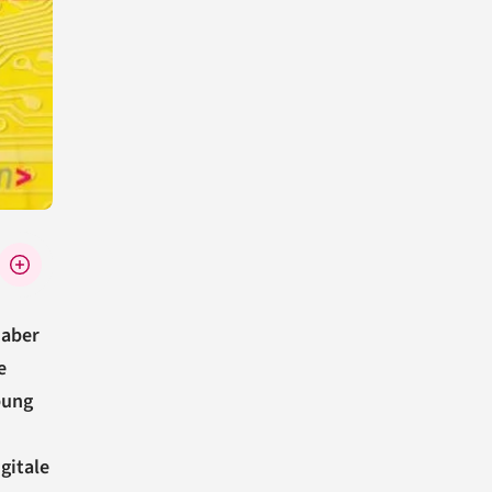
 aber
e
bung
gitale