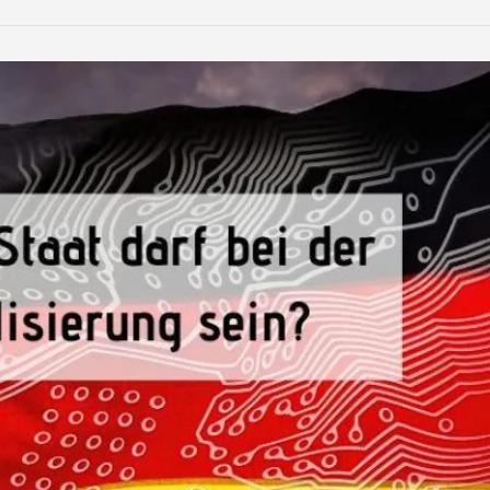
LinkedIn
Reddit
Xing
teilen
teilen
teilen