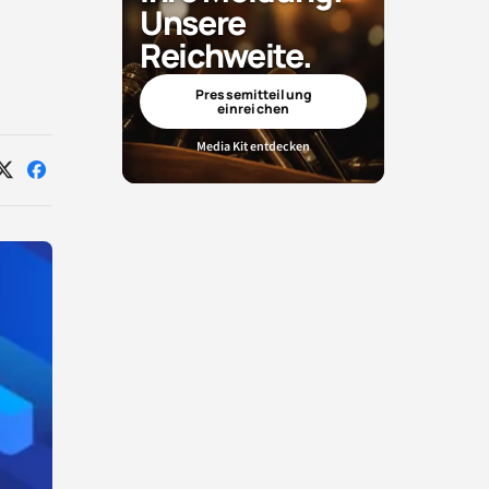
Unsere
Reichweite.
Pressemitteilung
einreichen
Media Kit entdecken
Auf
Auf
X
Facebook
teilen
teilen