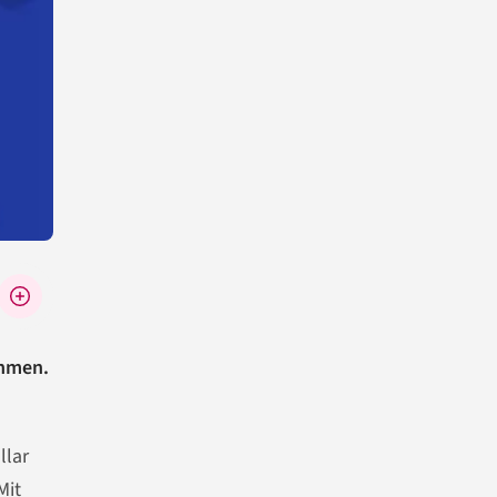
ehmen.
llar
Mit