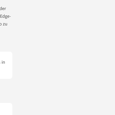
der
 Edge-
o zu
 in