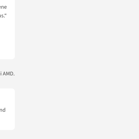
ene
s.“
ei AMD.
ind