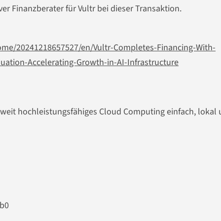
er Finanzberater für Vultr bei dieser Transaktion.
me/20241218657527/en/Vultr-Completes-Financing-With-
uation-Accelerating-Growth-in-AI-Infrastructure
tweit hochleistungsfähiges Cloud Computing einfach, lokal