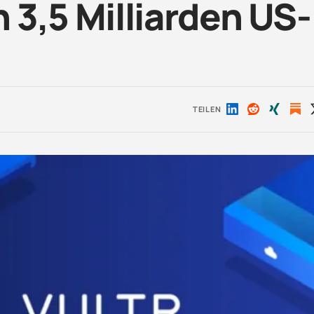
3,5 Milliarden US-
TEILEN
Auf
Auf
Auf
LinkedIn
Reddit
Xing
teilen
teilen
teilen