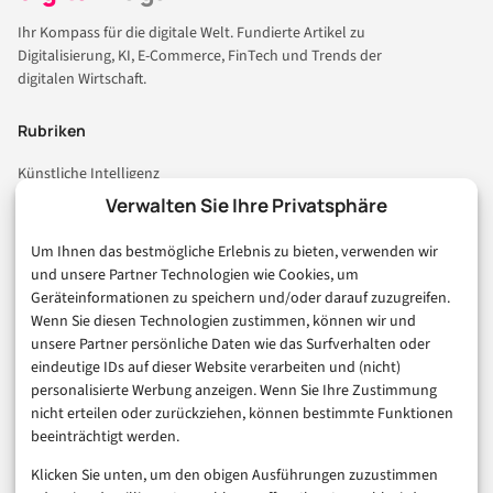
Ihr Kompass für die digitale Welt. Fundierte Artikel zu
Digitalisierung, KI, E-Commerce, FinTech und Trends der
digitalen Wirtschaft.
Rubriken
Künstliche Intelligenz
Technologie & IT
Verwalten Sie Ihre Privatsphäre
E-Commerce & Handel
Um Ihnen das bestmögliche Erlebnis zu bieten, verwenden wir
Consumer & Digital Life
und unsere Partner Technologien wie Cookies, um
Marketing
Geräteinformationen zu speichern und/oder darauf zuzugreifen.
Finanzen & FinTech
Wenn Sie diesen Technologien zustimmen, können wir und
unsere Partner persönliche Daten wie das Surfverhalten oder
Business & Karriere
eindeutige IDs auf dieser Website verarbeiten und (nicht)
Sicherheit & Recht
personalisierte Werbung anzeigen. Wenn Sie Ihre Zustimmung
Digitalisierung
nicht erteilen oder zurückziehen, können bestimmte Funktionen
Marketing
beeinträchtigt werden.
Klicken Sie unten, um den obigen Ausführungen zuzustimmen
Magazin