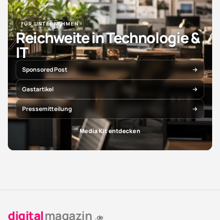
FÜR UNTERNEHMEN
Reichweite in Technologie &
IT
Sponsored Post
Gastartikel
Pressemitteilung
Media Kit entdecken
digital
magazin
.de