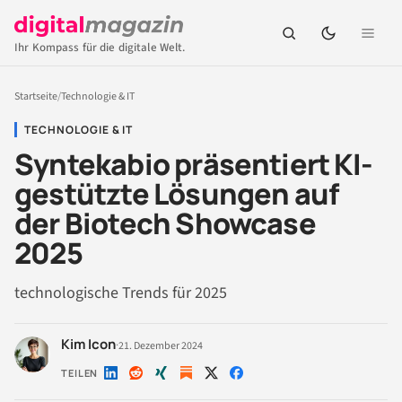
Ihr Kompass für die digitale Welt.
Startseite
/
Technologie & IT
TECHNOLOGIE & IT
Syntekabio präsentiert KI-
gestützte Lösungen auf
der Biotech Showcase
2025
technologische Trends für 2025
Kim Icon
·
21. Dezember 2024
TEILEN
Auf
Auf
Auf
Auf
Auf
LinkedIn
Reddit
Xing
X
Facebook