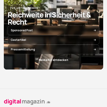
FÜR UNTERNEHMEN
Reichweite in Sicherheit &
Recht
Sponsored Post
Gastartikel
Pressemitteilung
Media Kit entdecken
digital
magazin
.de