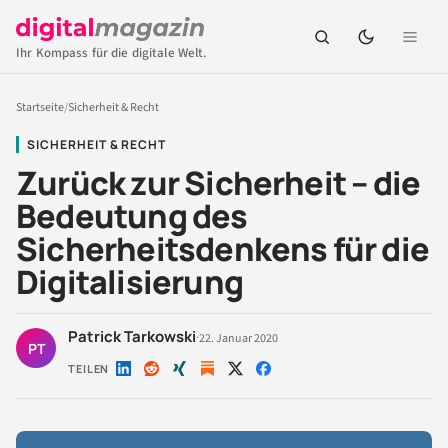
Ihr Kompass für die digitale Welt.
Startseite
/
Sicherheit & Recht
SICHERHEIT & RECHT
Zurück zur Sicherheit – die
Bedeutung des
Sicherheitsdenkens für die
Digitalisierung
Patrick Tarkowski
·
22. Januar 2020
PT
TEILEN
Auf
Auf
Auf
Auf
Auf
LinkedIn
Reddit
Xing
X
Facebook
teilen
teilen
teilen
teilen
teilen