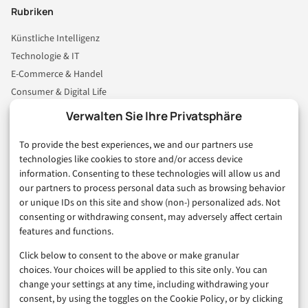
Rubriken
Künstliche Intelligenz
Technologie & IT
E-Commerce & Handel
Consumer & Digital Life
Marketing
Verwalten Sie Ihre Privatsphäre
Finanzen & FinTech
To provide the best experiences, we and our partners use
Business & Karriere
technologies like cookies to store and/or access device
Sicherheit & Recht
information. Consenting to these technologies will allow us and
Digitalisierung
our partners to process personal data such as browsing behavior
Marketing
or unique IDs on this site and show (non-) personalized ads. Not
consenting or withdrawing consent, may adversely affect certain
features and functions.
Magazin
Click below to consent to the above or make granular
Unsere Redaktion
choices. Your choices will be applied to this site only. You can
Werbeformate & Media Kit
change your settings at any time, including withdrawing your
consent, by using the toggles on the Cookie Policy, or by clicking