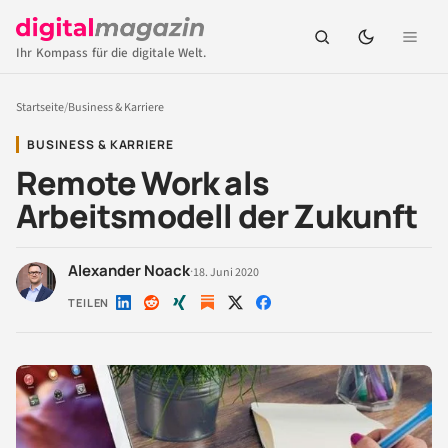
Ihr Kompass für die digitale Welt.
Startseite
/
Business & Karriere
BUSINESS & KARRIERE
Remote Work als
Arbeitsmodell der Zukunft
Alexander Noack
·
18. Juni 2020
TEILEN
Auf
Auf
Auf
Auf
Auf
LinkedIn
Reddit
Xing
X
Facebook
teilen
teilen
teilen
teilen
teilen