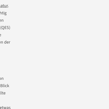
natur
.
htig
en
 (QES)
e
en der
on
Blick
lte
 etwas