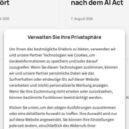
ört
nach dem AI Act
t 2026
7. August 2026
Verwalten Sie Ihre Privatsphäre
Um Ihnen das bestmögliche Erlebnis zu bieten, verwenden wir
und unsere Partner Technologien wie Cookies, um
Geräteinformationen zu speichern und/oder darauf
zuzugreifen. Wenn Sie diesen Technologien zustimmen, können
wir und unsere Partner persönliche Daten wie das
Rubriken
Magazin
Surfverhalten oder eindeutige IDs auf dieser Website
verarbeiten und (nicht) personalisierte Werbung anzeigen.
Künstliche Intelligenz
Unsere Redaktion
Wenn Sie Ihre Zustimmung nicht erteilen oder zurückziehen,
Technologie & IT
Werbeformate & Media Ki
können bestimmte Funktionen beeinträchtigt werden.
E-Commerce & Handel
Klicken Sie unten, um den obigen Ausführungen zuzustimmen
Consumer & Digital Life
oder eine detaillierte Auswahl zu treffen. Ihre Auswahl wird nur
auf diese Website angewendet. Sie können Ihre Einstellungen
Marketing
jederzeit ändern, einschließlich des Widerrufs Ihrer
Finanzen & FinTech