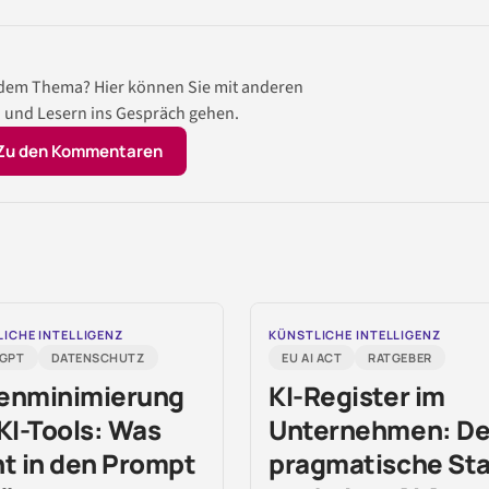
 dem Thema? Hier können Sie mit anderen
 und Lesern ins Gespräch gehen.
Zu den Kommentaren
ICHE INTELLIGENZ
KÜNSTLICHE INTELLIGENZ
GPT
DATENSCHUTZ
EU AI ACT
RATGEBER
enminimierung
KI-Register im
 KI-Tools: Was
Unternehmen: De
ht in den Prompt
pragmatische Sta