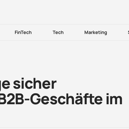
FinTech
Tech
Marketing
e sicher
 B2B-Geschäfte im