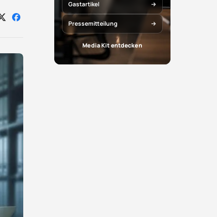
Gastartikel
Auf
Auf
Pressemitteilung
X
Facebook
teilen
teilen
Media Kit entdecken