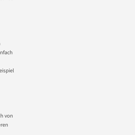
n
infach
eispiel
ch von
eren