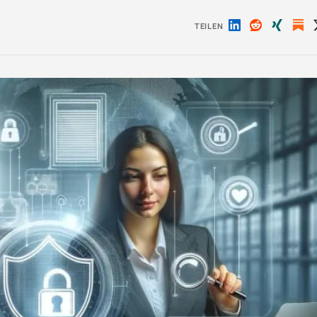
TEILEN
Auf
Auf
Auf
LinkedIn
Reddit
Xing
teilen
teilen
teilen