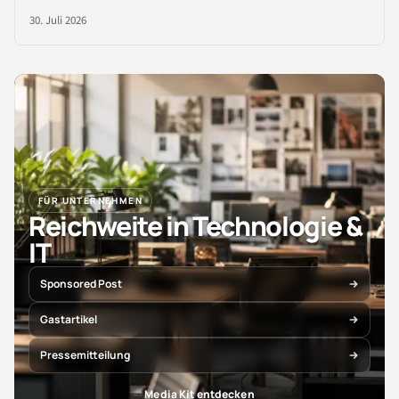
30. Juli 2026
FÜR UNTERNEHMEN
Reichweite in Technologie &
IT
Sponsored Post
Gastartikel
Pressemitteilung
Media Kit entdecken