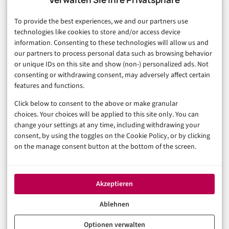
Finanzen & FinTech
To provide the best experiences, we and our partners use
Business & Karriere
technologies like cookies to store and/or access device
Sicherheit & Recht
information. Consenting to these technologies will allow us and
Digitalisierung
our partners to process personal data such as browsing behavior
Marketing
or unique IDs on this site and show (non-) personalized ads. Not
consenting or withdrawing consent, may adversely affect certain
features and functions.
Magazin
Click below to consent to the above or make granular
Unsere Redaktion
choices. Your choices will be applied to this site only. You can
Werbeformate & Media Kit
change your settings at any time, including withdrawing your
consent, by using the toggles on the Cookie Policy, or by clicking
Rechtliches
on the manage consent button at the bottom of the screen.
Impressum
Datenschutzerklärung (EU)
Akzeptieren
Cookie-Richtlinie (EU)
Haftungsausschluss
Ablehnen
Optionen verwalten