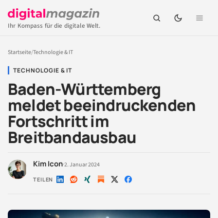
Ihr Kompass für die digitale Welt.
Startseite
/
Technologie & IT
TECHNOLOGIE & IT
Baden-Württemberg
meldet beeindruckenden
Fortschritt im
Breitbandausbau
Kim Icon
·
2. Januar 2024
TEILEN
Auf
Auf
Auf
Auf
Auf
LinkedIn
Reddit
Xing
X
Facebook
teilen
teilen
teilen
teilen
teilen