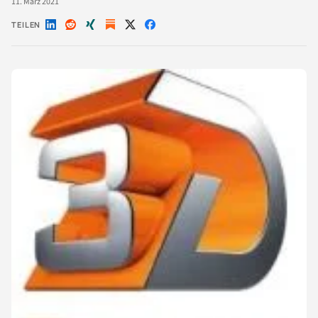
11. März 2021
TEILEN
Auf
Auf
Auf
Auf
Auf
LinkedIn
Reddit
Xing
X
Facebook
teilen
teilen
teilen
teilen
teilen