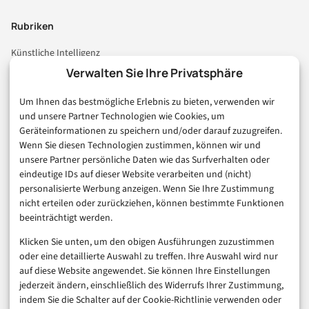
Rubriken
Künstliche Intelligenz
Technologie & IT
Verwalten Sie Ihre Privatsphäre
E-Commerce & Handel
Um Ihnen das bestmögliche Erlebnis zu bieten, verwenden wir
Consumer & Digital Life
und unsere Partner Technologien wie Cookies, um
Marketing
Geräteinformationen zu speichern und/oder darauf zuzugreifen.
Finanzen & FinTech
Wenn Sie diesen Technologien zustimmen, können wir und
unsere Partner persönliche Daten wie das Surfverhalten oder
Business & Karriere
eindeutige IDs auf dieser Website verarbeiten und (nicht)
Sicherheit & Recht
personalisierte Werbung anzeigen. Wenn Sie Ihre Zustimmung
Digitalisierung
nicht erteilen oder zurückziehen, können bestimmte Funktionen
Marketing
beeinträchtigt werden.
Klicken Sie unten, um den obigen Ausführungen zuzustimmen
Magazin
oder eine detaillierte Auswahl zu treffen. Ihre Auswahl wird nur
auf diese Website angewendet. Sie können Ihre Einstellungen
Unsere Redaktion
jederzeit ändern, einschließlich des Widerrufs Ihrer Zustimmung,
Werbeformate & Media Kit
indem Sie die Schalter auf der Cookie-Richtlinie verwenden oder