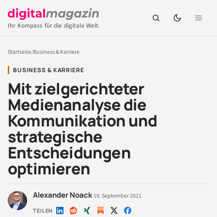
Ihr Kompass für die digitale Welt.
Startseite
/
Business & Karriere
BUSINESS & KARRIERE
Mit zielgerichteter
Medienanalyse die
Kommunikation und
strategische
Entscheidungen
optimieren
Alexander Noack
·
19. September 2021
TEILEN
Auf
Auf
Auf
Auf
Auf