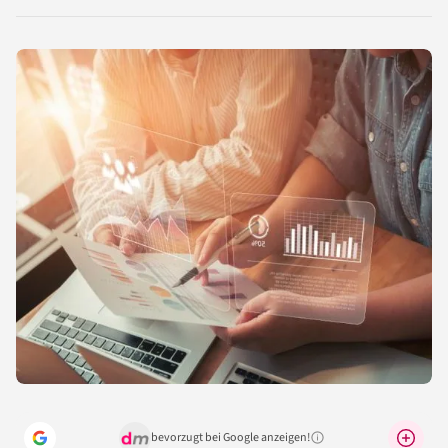
LinkedIn
Reddit
Xing
X
Facebook
teilen
teilen
teilen
teilen
teilen
bevorzugt bei Google anzeigen!
Warum lohnt sich das?