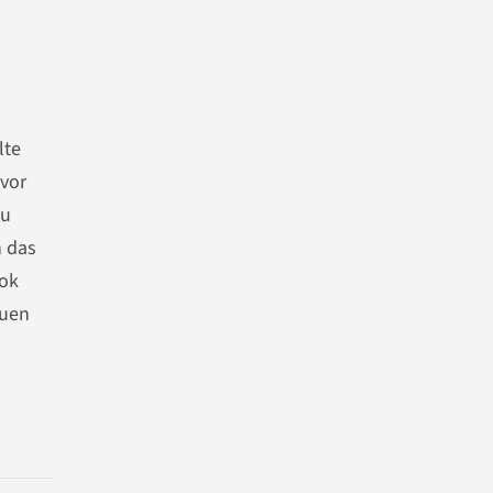
lte
 vor
zu
n das
ook
euen