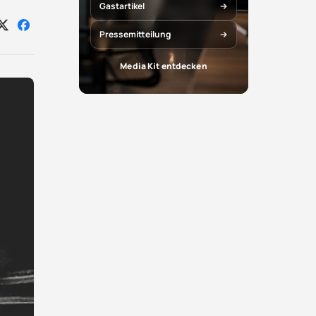
Gastartikel
Auf
Auf
Pressemitteilung
X
Facebook
teilen
teilen
Media Kit entdecken