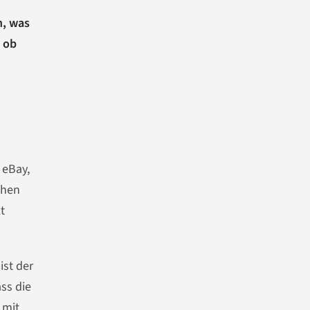
n, was
, ob
 eBay,
chen
t
ist der
ass die
 mit