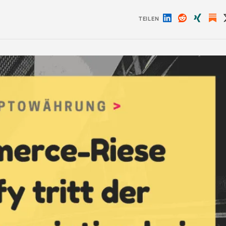
TEILEN
Auf
Auf
Auf
LinkedIn
Reddit
Xing
teilen
teilen
teilen