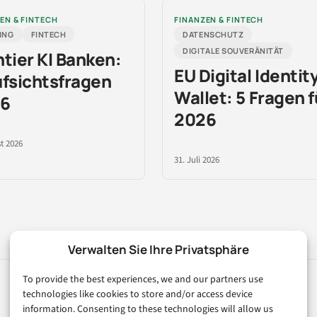
EN & FINTECH
FINANZEN & FINTECH
ING
FINTECH
DATENSCHUTZ
DIGITALE SOUVERÄNITÄT
ntier KI Banken:
EU Digital Identit
ufsichtsfragen
Wallet: 5 Fragen f
6
2026
t 2026
31. Juli 2026
Verwalten Sie Ihre Privatsphäre
To provide the best experiences, we and our partners use
technologies like cookies to store and/or access device
Rubriken
Magazin
information. Consenting to these technologies will allow us