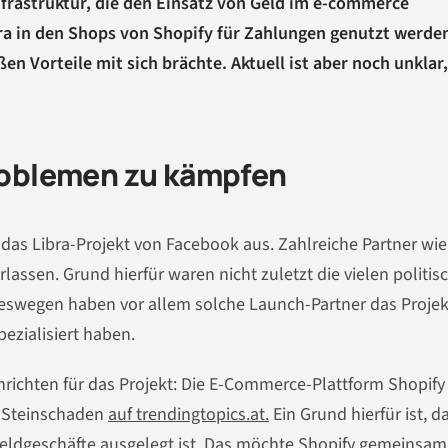
nfrastruktur, die den Einsatz von Geld im e-commerce
bra in den Shops von Shopify für Zahlungen genutzt werde
n Vorteile mit sich brächte. Aktuell ist aber noch unklar
Problemen zu kämpfen
 das Libra-Projekt von Facebook aus. Zahlreiche Partner wie
lassen. Grund hierfür waren nicht zuletzt die vielen politis
Deswegen haben vor allem solche Launch-Partner das Projek
pezialisiert haben.
richten für das Projekt: Die E-Commerce-Plattform Shopify 
b Steinschaden
auf trendingtopics.at.
Ein Grund hierfür ist, d
e Geldgeschäfte ausgelegt ist. Das möchte Shopify gemeinsam