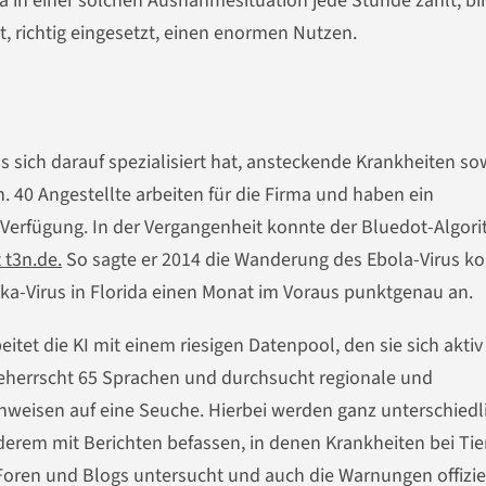
in einer solchen Ausnahmesituation jede Stunde zählt, bir
t, richtig eingesetzt, einen enormen Nutzen.
 sich darauf spezialisiert hat, ansteckende Krankheiten so
. 40 Angestellte arbeiten für die Firma und haben ein
ur Verfügung. In der Vergangenheit konnte der Bluedot-Algor
 t3n.de.
So sagte er 2014 die Wanderung des Ebola-Virus ko
ka-Virus in Florida einen Monat im Voraus punktgenau an.
tet die KI mit einem riesigen Datenpool, den sie sich aktiv
herrscht 65 Sprachen und durchsucht regionale und
nweisen auf eine Seuche. Hierbei werden ganz unterschiedl
erem mit Berichten befassen, in denen Krankheiten bei Tie
oren und Blogs untersucht und auch die Warnungen offizie