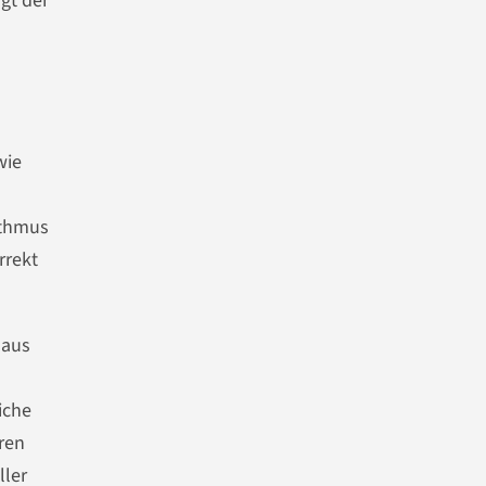
gt der
wie
ithmus
rrekt
 aus
iche
ren
ller