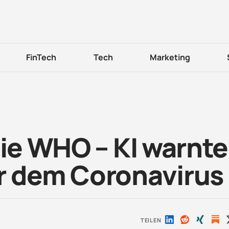
FinTech
Tech
Marketing
die WHO – KI warnte
r dem Coronavirus
TEILEN
Auf
Auf
Auf