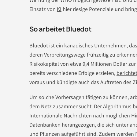
Warnung der WHO möglich gewesen ist. Und da 
Einsatz von
KI
hier riesige Potenziale und bring
So arbeitet Bluedot
Bluedot ist ein kanadisches Unternehmen, dass
deren Verbreitungswege frühzeitig zu erkennen
Risikokapital von etwa 9,4 Millionen Dollar z
bereits verschiedene Erfolge erzielen,
berichtet
voraus und kündigte auch das Auftreten des Zi
Um solche Vorhersagen tätigen zu können, arbei
dem Netz zusammensucht. Der Algorithmus be
Internationale Nachrichten nach möglichen Hi
Datenbanken herangezogen, die sich unter and
und Pflanzen aufgeführt sind. Zudem werden F