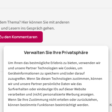
 dem Thema? Hier können Sie mit anderen
 und Lesern ins Gespräch gehen.
Zu den Kommentaren
Verwalten Sie Ihre Privatsphäre
Um Ihnen das bestmögliche Erlebnis zu bieten, verwenden wir
und unsere Partner Technologien wie Cookies, um
Geräteinformationen zu speichern und/oder darauf
zuzugreifen. Wenn Sie diesen Technologien zustimmen, können
wir und unsere Partner persönliche Daten wie das
Rubriken
Magazin
Surfverhalten oder eindeutige IDs auf dieser Website
verarbeiten und (nicht) personalisierte Werbung anzeigen.
Künstliche Intelligenz
Unsere Redaktion
Wenn Sie Ihre Zustimmung nicht erteilen oder zurückziehen,
können bestimmte Funktionen beeinträchtigt werden.
Technologie & IT
Werbeformate & Media Ki
E-Commerce & Handel