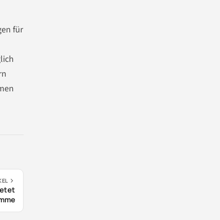
en für
lich
rn
hmen
KEL
ietet
amme