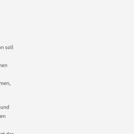
n soll
chen
mmen,
 und
gen