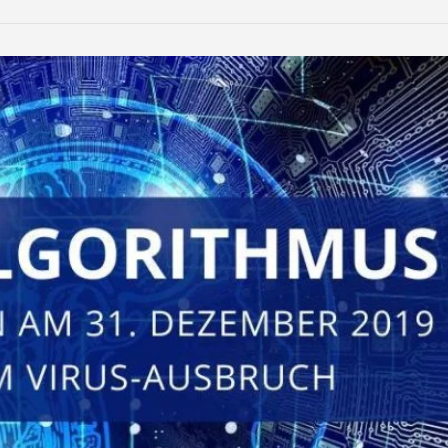
LinkedIn
Reddit
Xing
teilen
teilen
teilen