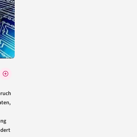
bruch
aten,
ung
ndert