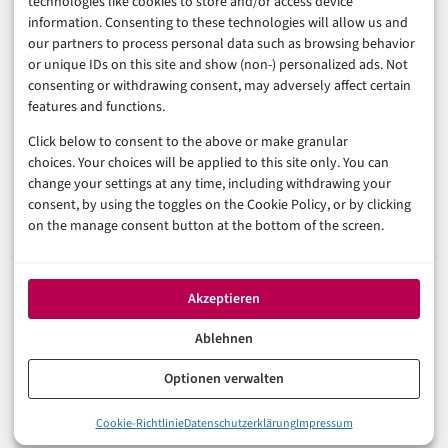
technologies like cookies to store and/or access device
Sicherheit & Recht
information. Consenting to these technologies will allow us and
Digitalisierung
our partners to process personal data such as browsing behavior
Marketing
or unique IDs on this site and show (non-) personalized ads. Not
consenting or withdrawing consent, may adversely affect certain
features and functions.
Magazin
Click below to consent to the above or make granular
Unsere Redaktion
choices. Your choices will be applied to this site only. You can
Werbeformate & Media Kit
change your settings at any time, including withdrawing your
consent, by using the toggles on the Cookie Policy, or by clicking
Rechtliches
on the manage consent button at the bottom of the screen.
Impressum
Datenschutzerklärung (EU)
Akzeptieren
Cookie-Richtlinie (EU)
Haftungsausschluss
Ablehnen
Optionen verwalten
© 2026 digital-magazin.de — Alle Rechte vorbehalten.
Cookie-Richtlinie
Datenschutzerklärung
Impressum
Made with AI and care in Eberswalde.