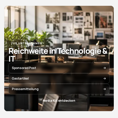
FÜR UNTERNEHMEN
Reichweite in Technologie &
IT
Sponsored Post
Gastartikel
Pressemitteilung
Media Kit entdecken