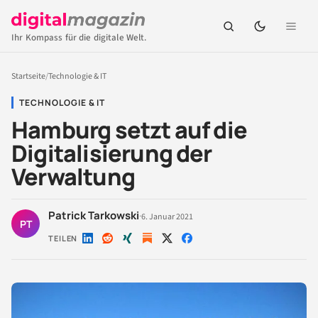
Ihr Kompass für die digitale Welt.
Startseite
/
Technologie & IT
TECHNOLOGIE & IT
Hamburg setzt auf die
Digitalisierung der
Verwaltung
Patrick Tarkowski
·
6. Januar 2021
PT
TEILEN
Auf
Auf
Auf
Auf
Auf
LinkedIn
Reddit
Xing
X
Facebook
teilen
teilen
teilen
teilen
teilen