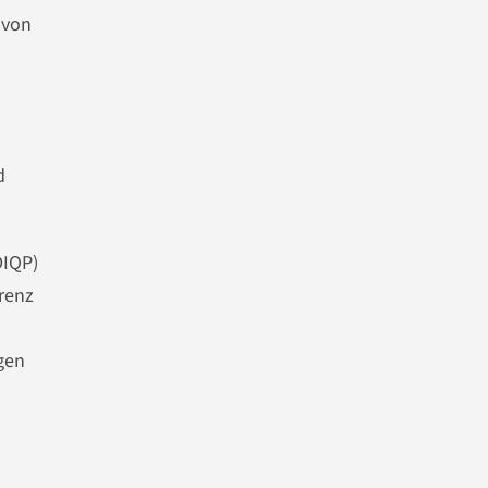
 von
d
DIQP)
renz
igen