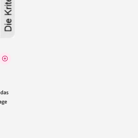
 das
age
n