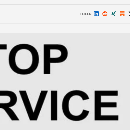
TEILEN
Auf
Auf
Auf
LinkedIn
Reddit
Xing
teilen
teilen
teilen