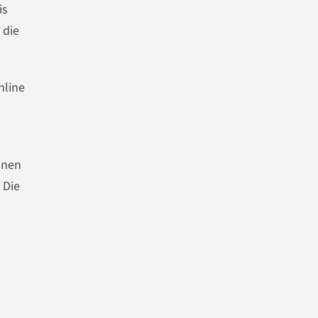
is
 die
nline
inen
 Die