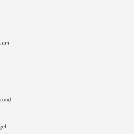
, um
h und
gel