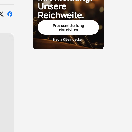
Unsere
Reichweite.
Auf
Auf
X
Facebook
teilen
teilen
Pressemitteilung
einreichen
Media Kit entdecken