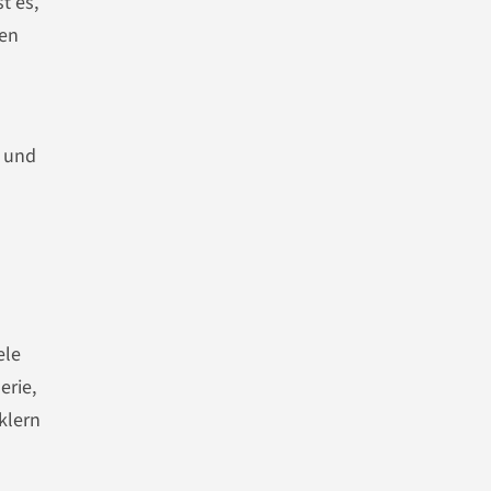
t es,
den
n und
ele
erie,
klern