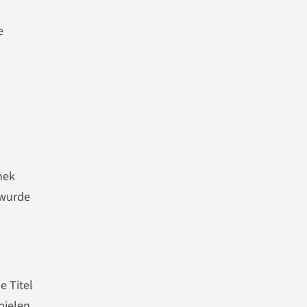
e
hek
 wurde
e Titel
pielen