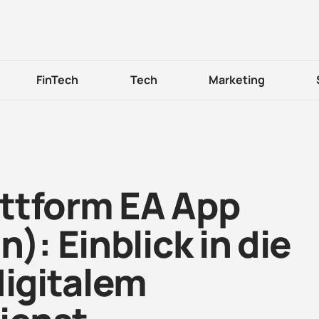
FinTech
Tech
Marketing
ttform EA App
): Einblick in die
digitalem