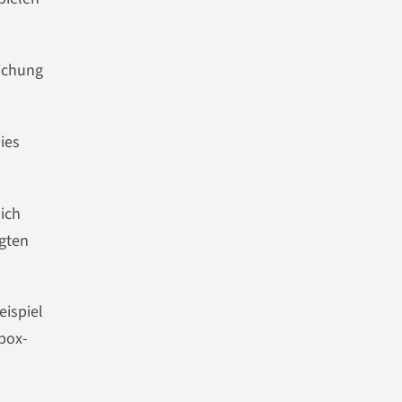
lichung
ies
lich
ugten
eispiel
box-