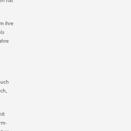
en hat
um ihre
als
ahre
auch
ch,
mit
orm-