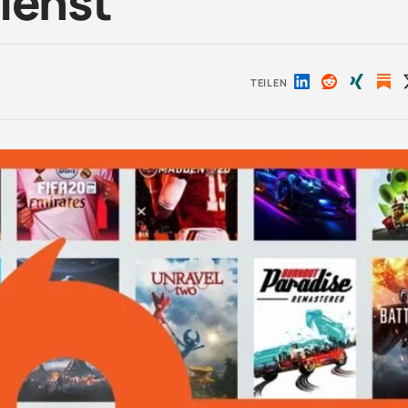
ienst
TEILEN
Auf
Auf
Auf
LinkedIn
Reddit
Xing
teilen
teilen
teilen