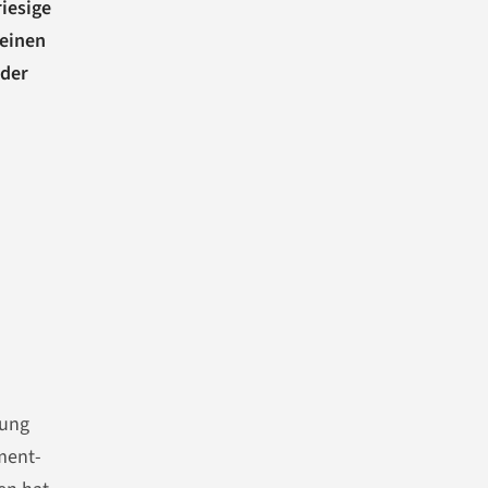
riesige
 einen
 der
rung
ment-