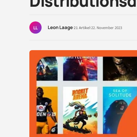
Distributionsd
Leon Laage
LL
·
21 Artikel
·
22. November 2023