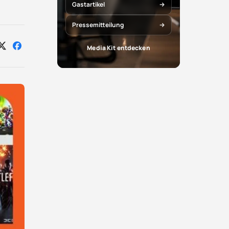
Gastartikel
Pressemitteilung
Media Kit entdecken
Auf
Auf
X
Facebook
teilen
teilen