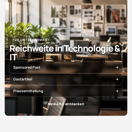
FÜR UNTERNEHMEN
Reichweite in Technologie &
IT
Sponsored Post
Gastartikel
Pressemitteilung
Media Kit entdecken