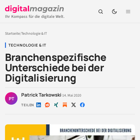
Ihr Kompass für die digitale Welt.
Startseite
/
Technologie & IT
TECHNOLOGIE & IT
Branchenspezifische
Unterschiede bei der
Digitalisierung
Patrick Tarkowski
·
14. Mai 2020
PT
TEILEN
Auf
Auf
Auf
Auf
Auf
LinkedIn
Reddit
Xing
X
Facebook
teilen
teilen
teilen
teilen
teilen