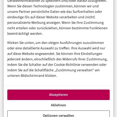
Geräteinformationen zu speichern und/oder darauf zuzugreifen.
Finanzen & FinTech
Wenn Sie diesen Technologien zustimmen, können wir und
unsere Partner persönliche Daten wie das Surfverhalten oder
Business & Karriere
eindeutige IDs auf dieser Website verarbeiten und (nicht)
Sicherheit & Recht
personalisierte Werbung anzeigen. Wenn Sie Ihre Zustimmung
Digitalisierung
nicht erteilen oder zurückziehen, können bestimmte Funktionen
Marketing
beeinträchtigt werden.
Klicken Sie unten, um den obigen Ausführungen zuzustimmen
Magazin
oder eine detaillierte Auswahl zu treffen. Ihre Auswahl wird nur
auf diese Website angewendet. Sie können Ihre Einstellungen
Unsere Redaktion
jederzeit ändern, einschließlich des Widerrufs Ihrer Zustimmung,
Werbeformate & Media Kit
indem Sie die Schalter auf der Cookie-Richtlinie verwenden oder
indem Sie auf die Schaltfläche „Zustimmung verwalten“ am
Rechtliches
unteren Bildschirmrand klicken.
Impressum
Datenschutzerklärung (EU)
Akzeptieren
Cookie-Richtlinie (EU)
Haftungsausschluss
Ablehnen
Optionen verwalten