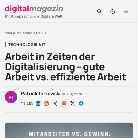
Ihr Kompass für die digitale Welt.
Startseite
/
Technologie & IT
TECHNOLOGIE & IT
Arbeit in Zeiten der
Digitalisierung – gute
Arbeit vs. effiziente Arbeit
Patrick Tarkowski
·
30. August 2019
PT
TEILEN
Auf
Auf
Auf
Auf
Auf
LinkedIn
Reddit
Xing
X
Facebook
teilen
teilen
teilen
teilen
teilen