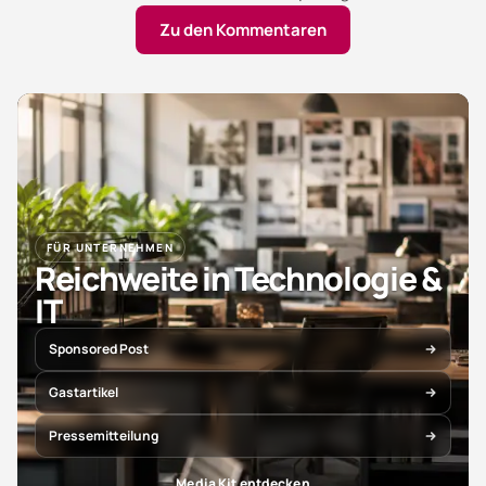
Zu den Kommentaren
FÜR UNTERNEHMEN
Reichweite in Technologie &
IT
Sponsored Post
Gastartikel
Pressemitteilung
Media Kit entdecken