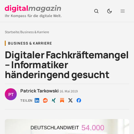
Ihr Kompass für die digitale Welt.
Startseite
/
Business & Karriere
BUSINESS & KARRIERE
Digitaler Fachkräftemangel
– Informatiker
händeringend gesucht
Patrick Tarkowski
·
16. Mai 2019
PT
TEILEN
Auf
Auf
Auf
Auf
Auf
LinkedIn
Reddit
Xing
X
Facebook
teilen
teilen
teilen
teilen
teilen