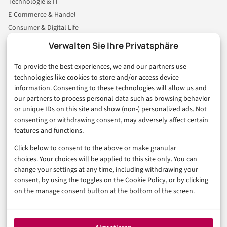
Technologie & IT
E-Commerce & Handel
Consumer & Digital Life
Marketing
Verwalten Sie Ihre Privatsphäre
Finanzen & FinTech
To provide the best experiences, we and our partners use
Business & Karriere
technologies like cookies to store and/or access device
Sicherheit & Recht
information. Consenting to these technologies will allow us and
Digitalisierung
our partners to process personal data such as browsing behavior
Marketing
or unique IDs on this site and show (non-) personalized ads. Not
consenting or withdrawing consent, may adversely affect certain
features and functions.
Magazin
Click below to consent to the above or make granular
Unsere Redaktion
choices. Your choices will be applied to this site only. You can
Werbeformate & Media Kit
change your settings at any time, including withdrawing your
consent, by using the toggles on the Cookie Policy, or by clicking
Rechtliches
on the manage consent button at the bottom of the screen.
Impressum
Datenschutzerklärung (EU)