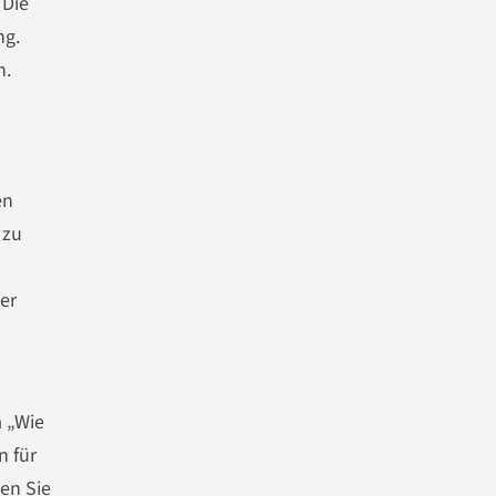
 Die
ng.
n.
en
 zu
der
a „Wie
n für
en Sie