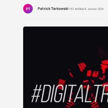
Patrick Tarkowski
PT
·
757 Artikel
·
8. Januar 2019