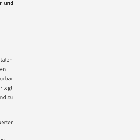
en und
italen
ben
pürbar
r legt
and zu
xperten