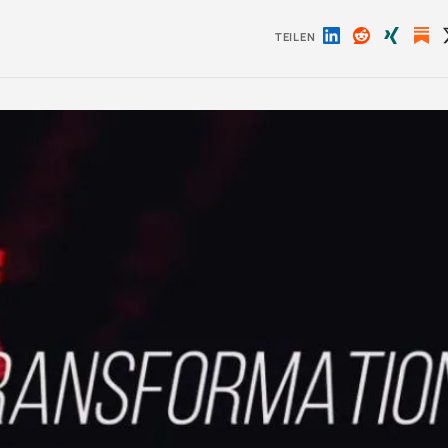
TEILEN
Auf
Auf
Auf
LinkedIn
Reddit
Xing
teilen
teilen
teilen