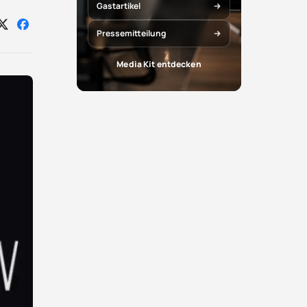
Gastartikel
Auf
Auf
Pressemitteilung
X
Facebook
teilen
teilen
Media Kit entdecken