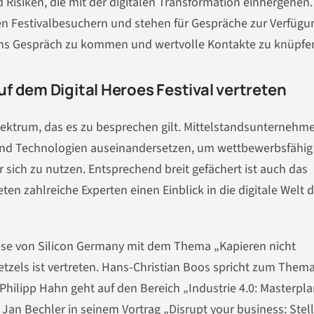
Risiken, die mit der digitalen Transformation einhergehen.
en Festivalbesuchern und stehen für Gespräche zur Verfügu
r ins Gespräch zu kommen und wertvolle Kontakte zu knüpfe
f dem Digital Heroes Festival vertreten
spektrum, das es zu besprechen gilt. Mittelstandsunternehm
 und Technologien auseinandersetzen, um wettbewerbsfähig
 sich zu nutzen. Entsprechend breit gefächert ist auch das
ieten zahlreiche Experten einen Einblick in die digitale Welt 
eese von Silicon Germany mit dem Thema „Kapieren nicht
etzels ist vertreten. Hans-Christian Boos spricht zum Them
Philipp Hahn geht auf den Bereich „Industrie 4.0: Masterpla
an Bechler in seinem Vortrag „Disrupt your business: Stell