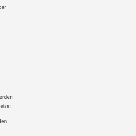
per
werden
eise:
den