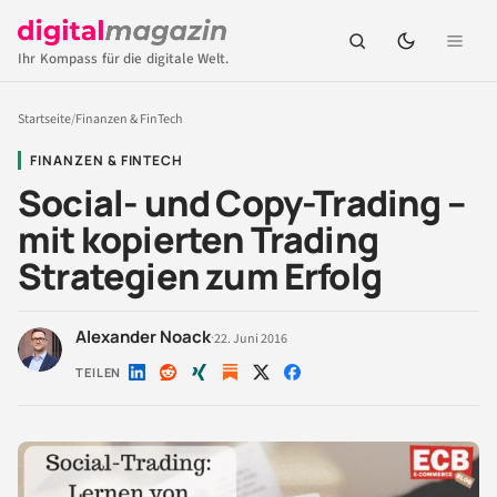
Ihr Kompass für die digitale Welt.
Startseite
/
Finanzen & FinTech
FINANZEN & FINTECH
Social- und Copy-Trading –
mit kopierten Trading
Strategien zum Erfolg
Alexander Noack
·
22. Juni 2016
TEILEN
Auf
Auf
Auf
Auf
Auf
LinkedIn
Reddit
Xing
X
Facebook
teilen
teilen
teilen
teilen
teilen