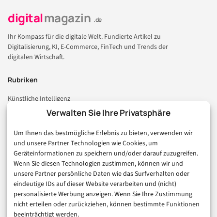
digital
magazin
.de
Ihr Kompass für die digitale Welt. Fundierte Artikel zu
Digitalisierung, KI, E-Commerce, FinTech und Trends der
digitalen Wirtschaft.
Rubriken
Künstliche Intelligenz
Technologie & IT
Verwalten Sie Ihre Privatsphäre
E-Commerce & Handel
Um Ihnen das bestmögliche Erlebnis zu bieten, verwenden wir
Consumer & Digital Life
und unsere Partner Technologien wie Cookies, um
Marketing
Geräteinformationen zu speichern und/oder darauf zuzugreifen.
Finanzen & FinTech
Wenn Sie diesen Technologien zustimmen, können wir und
unsere Partner persönliche Daten wie das Surfverhalten oder
Business & Karriere
eindeutige IDs auf dieser Website verarbeiten und (nicht)
Sicherheit & Recht
personalisierte Werbung anzeigen. Wenn Sie Ihre Zustimmung
Digitalisierung
nicht erteilen oder zurückziehen, können bestimmte Funktionen
Marketing
beeinträchtigt werden.