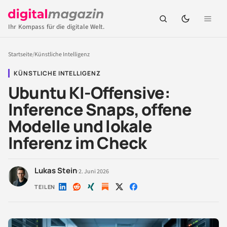
Ihr Kompass für die digitale Welt.
Startseite
/
Künstliche Intelligenz
KÜNSTLICHE INTELLIGENZ
Ubuntu KI-Offensive:
Inference Snaps, offene
Modelle und lokale
Inferenz im Check
Lukas Stein
·
2. Juni 2026
TEILEN
Auf
Auf
Auf
Auf
Auf
LinkedIn
Reddit
Xing
X
Facebook
teilen
teilen
teilen
teilen
teilen