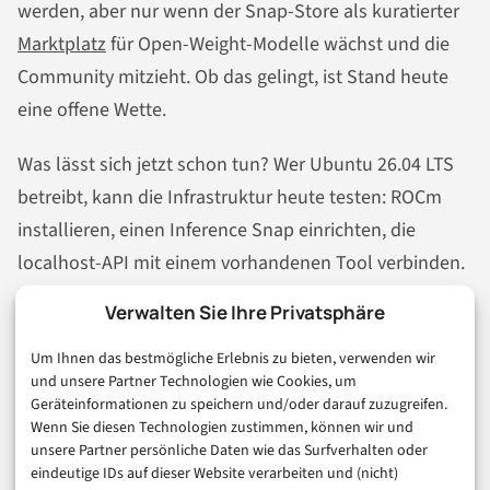
werden, aber nur wenn der Snap-Store als kuratierter
Marktplatz
für Open-Weight-Modelle wächst und die
Community mitzieht. Ob das gelingt, ist Stand heute
eine offene Wette.
Was lässt sich jetzt schon tun? Wer Ubuntu 26.04 LTS
betreibt, kann die Infrastruktur heute testen: ROCm
installieren, einen Inference Snap einrichten, die
localhost-API mit einem vorhandenen Tool verbinden.
Das Tutorial von rueegger.me zeigt das konkret an
Verwalten Sie Ihre Privatsphäre
einem Clipboard-Rewriter mit Gemma 3 – ein
Um Ihnen das bestmögliche Erlebnis zu bieten, verwenden wir
einfaches, handfestes Beispiel dafür, wie lokale
und unsere Partner Technologien wie Cookies, um
Inferenz als Systemfunktion aussehen kann, bevor
Geräteinformationen zu speichern und/oder darauf zuzugreifen.
Canonical die Desktop-Integration in 26.10
Wenn Sie diesen Technologien zustimmen, können wir und
unsere Partner persönliche Daten wie das Surfverhalten oder
fertiggestellt hat. Warten auf den vollen
eindeutige IDs auf dieser Website verarbeiten und (nicht)