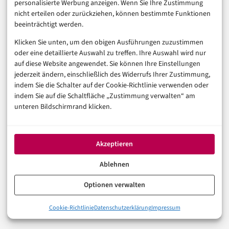
Funktionsumfang ist eine Option. Selbst erkunden ist
personalisierte Werbung anzeigen. Wenn Sie Ihre Zustimmung
nicht erteilen oder zurückziehen, können bestimmte Funktionen
die bessere.
beeinträchtigt werden.
Klicken Sie unten, um den obigen Ausführungen zuzustimmen
AGENTIC AI
NEWS
oder eine detaillierte Auswahl zu treffen. Ihre Auswahl wird nur
auf diese Website angewendet. Sie können Ihre Einstellungen
jederzeit ändern, einschließlich des Widerrufs Ihrer Zustimmung,
indem Sie die Schalter auf der Cookie-Richtlinie verwenden oder
In der Reihe
Künstliche Intelligenz
indem Sie auf die Schaltfläche „Zustimmung verwalten“ am
unteren Bildschirmrand klicken.
VORHERIGER ARTIKEL
RPA 2.0: Wie UiPath und Automation Anywhere
klassische Bots zu KI-Agenten umbauen
Akzeptieren
Ablehnen
NÄCHSTER ARTIKEL
Agentic AI Mittelstand: Was der acatech-Report
Optionen verwalten
wirklich zeigt
Cookie-Richtlinie
Datenschutzerklärung
Impressum