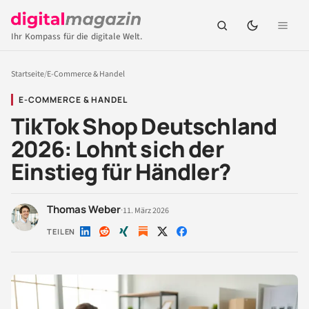
Ihr Kompass für die digitale Welt.
Startseite
/
E-Commerce & Handel
E-COMMERCE & HANDEL
TikTok Shop Deutschland
2026: Lohnt sich der
Einstieg für Händler?
Thomas Weber
·
11. März 2026
TEILEN
Auf
Auf
Auf
Auf
Auf
LinkedIn
Reddit
Xing
X
Facebook
teilen
teilen
teilen
teilen
teilen