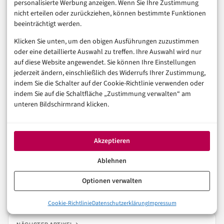
personalisierte Werbung anzeigen. Wenn Sie Ihre Zustimmung
nicht erteilen oder zurückziehen, können bestimmte Funktionen
Der deutsche Markt ist noch nicht gesättigt. Die
beeinträchtigt werden.
nächsten zwei Jahre entscheiden, ob TikTok Shop zum
Klicken Sie unten, um den obigen Ausführungen zuzustimmen
Standard wird oder eine Nische bleibt. In jedem Fall
oder eine detaillierte Auswahl zu treffen. Ihre Auswahl wird nur
lohnt es sich, die Entwicklung zu beobachten – und im
auf diese Website angewendet. Sie können Ihre Einstellungen
jederzeit ändern, einschließlich des Widerrufs Ihrer Zustimmung,
Zweifel selbst zu testen.
indem Sie die Schalter auf der Cookie-Richtlinie verwenden oder
indem Sie auf die Schaltfläche „Zustimmung verwalten“ am
unteren Bildschirmrand klicken.
E-COMMERCE TRENDS
ZUKUNFTSTRENDS
Akzeptieren
In der Reihe
E-Commerce & Handel
Ablehnen
VORHERIGER ARTIKEL
Optionen verwalten
PayPal Alternative: Die besten Bezahldienste für
Online-Shops
Cookie-Richtlinie
Datenschutzerklärung
Impressum