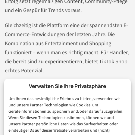
Erfolg setzt regelmäßigen Content, Community-Pflege
und ein Gespür für Trends voraus.
Gleichzeitig ist die Plattform eine der spannendsten E-
Commerce-Entwicklungen der letzten Jahre. Die
Kombination aus Entertainment und Shopping
funktioniert – wenn man es richtig macht. Für Händler,
die bereit sind zu experimentieren, bietet TikTok Shop
echtes Potenzial.
Meine Empfehlung: Startet klein, testet mit wenigen
Verwalten Sie Ihre Privatsphäre
Produkten und beobachtet, was funktioniert. Wer nach
Um Ihnen das bestmögliche Erlebnis zu bieten, verwenden wir
drei Monaten keine Verkäufe sieht, sollte die Strategie
und unsere Partner Technologien wie Cookies, um
Geräteinformationen zu speichern und/oder darauf zuzugreifen.
überdenken – oder den Kanal wechseln. Aber wer jetzt
Wenn Sie diesen Technologien zustimmen, können wir und
einsteigt, kann von der Early-Adopter-Phase
unsere Partner persönliche Daten wie das Surfverhalten oder
profitieren.
eindeutige IDs auf dieser Website verarbeiten und (nicht)