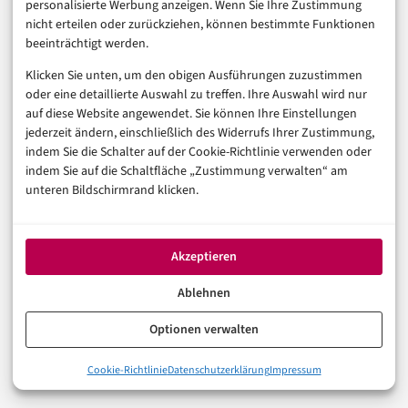
personalisierte Werbung anzeigen. Wenn Sie Ihre Zustimmung
Digitalisierung
nicht erteilen oder zurückziehen, können bestimmte Funktionen
Marketing
beeinträchtigt werden.
Klicken Sie unten, um den obigen Ausführungen zuzustimmen
Magazin
oder eine detaillierte Auswahl zu treffen. Ihre Auswahl wird nur
auf diese Website angewendet. Sie können Ihre Einstellungen
Unsere Redaktion
jederzeit ändern, einschließlich des Widerrufs Ihrer Zustimmung,
Werbeformate & Media Kit
indem Sie die Schalter auf der Cookie-Richtlinie verwenden oder
indem Sie auf die Schaltfläche „Zustimmung verwalten“ am
Rechtliches
unteren Bildschirmrand klicken.
Impressum
Datenschutzerklärung (EU)
Akzeptieren
Cookie-Richtlinie (EU)
Haftungsausschluss
Ablehnen
Optionen verwalten
© 2026 digital-magazin.de — Alle Rechte vorbehalten.
Cookie-Richtlinie
Datenschutzerklärung
Impressum
Made with AI and care in Eberswalde.