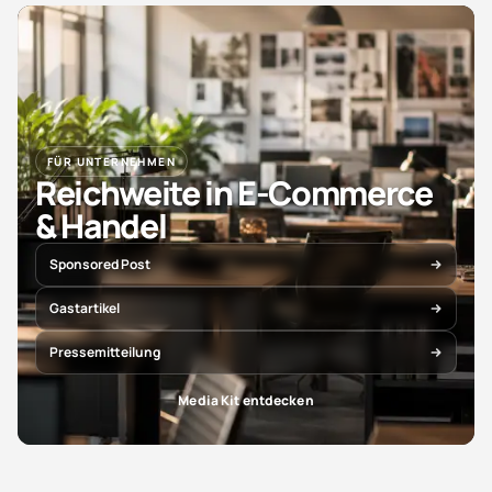
FÜR UNTERNEHMEN
Reichweite in E-Commerce
& Handel
Sponsored Post
Gastartikel
Pressemitteilung
Media Kit entdecken