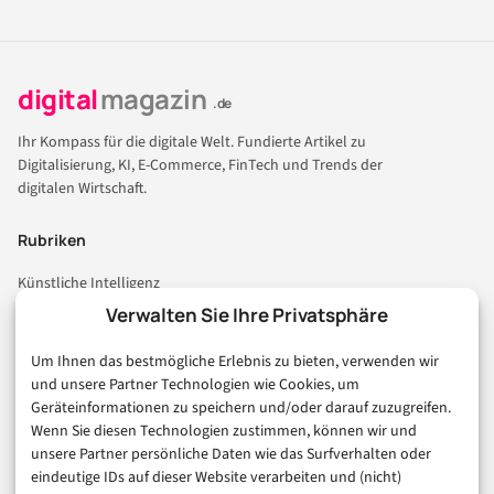
digital
magazin
.de
Ihr Kompass für die digitale Welt. Fundierte Artikel zu
Digitalisierung, KI, E-Commerce, FinTech und Trends der
digitalen Wirtschaft.
Rubriken
Künstliche Intelligenz
Technologie & IT
Verwalten Sie Ihre Privatsphäre
E-Commerce & Handel
Um Ihnen das bestmögliche Erlebnis zu bieten, verwenden wir
Consumer & Digital Life
und unsere Partner Technologien wie Cookies, um
Marketing
Geräteinformationen zu speichern und/oder darauf zuzugreifen.
Finanzen & FinTech
Wenn Sie diesen Technologien zustimmen, können wir und
unsere Partner persönliche Daten wie das Surfverhalten oder
Business & Karriere
eindeutige IDs auf dieser Website verarbeiten und (nicht)
Sicherheit & Recht