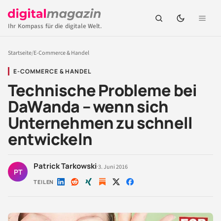
Ihr Kompass für die digitale Welt.
Startseite
/
E-Commerce & Handel
E-COMMERCE & HANDEL
Technische Probleme bei
DaWanda – wenn sich
Unternehmen zu schnell
entwickeln
Patrick Tarkowski
·
3. Juni 2016
PT
TEILEN
Auf
Auf
Auf
Auf
Auf
LinkedIn
Reddit
Xing
X
Facebook
teilen
teilen
teilen
teilen
teilen