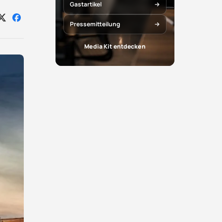
Gastartikel
Auf
Auf
Pressemitteilung
X
Facebook
teilen
teilen
Media Kit entdecken