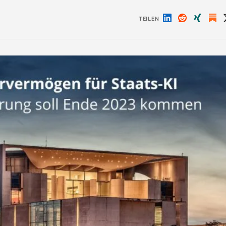
TEILEN
Auf
Auf
Auf
LinkedIn
Reddit
Xing
teilen
teilen
teilen