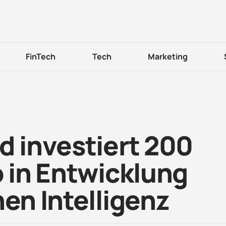
FinTech
Tech
Marketing
d investiert 200
o in Entwicklung
hen Intelligenz