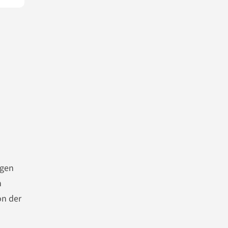
agen
n
on der