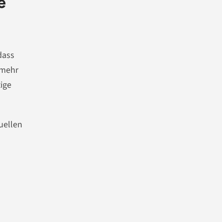
e
dass
 mehr
ige
uellen