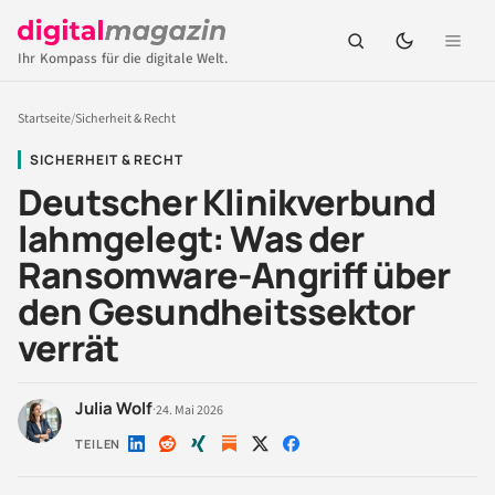
Ihr Kompass für die digitale Welt.
Startseite
/
Sicherheit & Recht
SICHERHEIT & RECHT
Deutscher Klinikverbund
lahmgelegt: Was der
Ransomware-Angriff über
den Gesundheitssektor
verrät
Julia Wolf
·
24. Mai 2026
TEILEN
Auf
Auf
Auf
Auf
Auf
LinkedIn
Reddit
Xing
X
Facebook
teilen
teilen
teilen
teilen
teilen