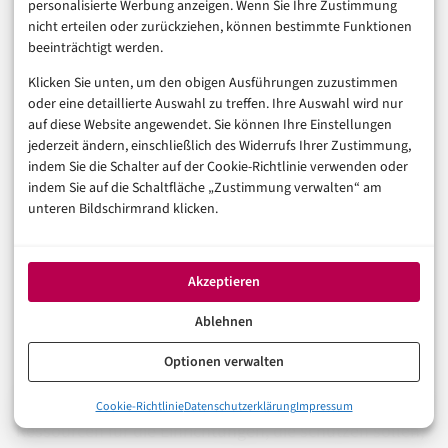
personalisierte Werbung anzeigen. Wenn Sie Ihre Zustimmung
Was bleibt – und wer
nicht erteilen oder zurückziehen, können bestimmte Funktionen
beeinträchtigt werden.
handelt?
Klicken Sie unten, um den obigen Ausführungen zuzustimmen
oder eine detaillierte Auswahl zu treffen. Ihre Auswahl wird nur
auf diese Website angewendet. Sie können Ihre Einstellungen
Ransomware im Gesundheitssektor ist kein neues
jederzeit ändern, einschließlich des Widerrufs Ihrer Zustimmung,
indem Sie die Schalter auf der Cookie-Richtlinie verwenden oder
Problem. Es ist ein bekanntes, dokumentiertes,
indem Sie auf die Schaltfläche „Zustimmung verwalten“ am
analysiertes Problem. Seit dem Düsseldorfer Vorfall
unteren Bildschirmrand klicken.
2020 hat sich die Bedrohungslage nicht entspannt –
sie hat sich verschärft. Die Angriffe sind professioneller
Akzeptieren
geworden. Die Folgen für Patienten sind realer
geworden. Die regulatorischen Anforderungen durch
Ablehnen
NIS-2 sind gestiegen.
Optionen verwalten
Was fehlt, ist der dritte Teil der Gleichung: ausreichend
0%
Cookie-Richtlinie
Datenschutzerklärung
Impressum
Was passiert ist – und warum es kein Ausreißer ist
Ressourcen für die Einrichtungen, die schützen sollen,