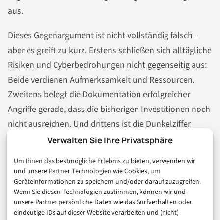
aus.
Dieses Gegenargument ist nicht vollständig falsch –
aber es greift zu kurz. Erstens schließen sich alltägliche
Risiken und Cyberbedrohungen nicht gegenseitig aus:
Beide verdienen Aufmerksamkeit und Ressourcen.
Zweitens belegt die Dokumentation erfolgreicher
Angriffe gerade, dass die bisherigen Investitionen noch
nicht ausreichen. Und drittens ist die Dunkelziffer
abgewehrter Angriffe kein Argument gegen Prävention,
Verwalten Sie Ihre Privatsphäre
sondern für sie. Die Konsequenz aus dem
Um Ihnen das bestmögliche Erlebnis zu bieten, verwenden wir
Gegenargument kann daher nicht Entwarnung sein,
und unsere Partner Technologien wie Cookies, um
sondern nur: differenzierter hinsehen und gezielter
Geräteinformationen zu speichern und/oder darauf zuzugreifen.
Wenn Sie diesen Technologien zustimmen, können wir und
investieren.
unsere Partner persönliche Daten wie das Surfverhalten oder
eindeutige IDs auf dieser Website verarbeiten und (nicht)