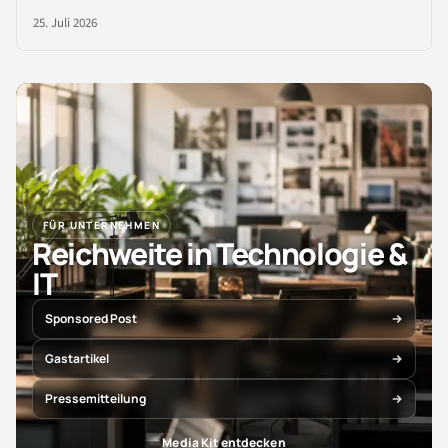
25. Juli 2026
FÜR UNTERNEHMEN
Reichweite in Technologie &
IT
Sponsored Post
Gastartikel
Pressemitteilung
Media Kit entdecken