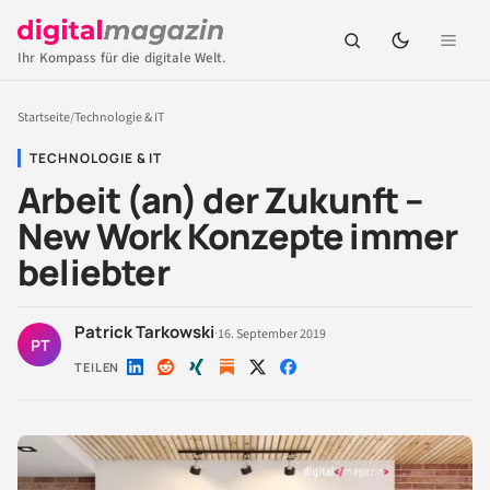
Ihr Kompass für die digitale Welt.
Startseite
/
Technologie & IT
TECHNOLOGIE & IT
Arbeit (an) der Zukunft –
New Work Konzepte immer
beliebter
Patrick Tarkowski
·
16. September 2019
PT
TEILEN
Auf
Auf
Auf
Auf
Auf
LinkedIn
Reddit
Xing
X
Facebook
teilen
teilen
teilen
teilen
teilen