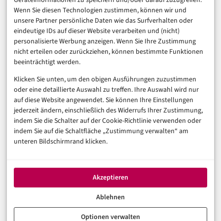
Geräteinformationen zu speichern und/oder darauf zuzugreifen.
Finanzen & FinTech
Wenn Sie diesen Technologien zustimmen, können wir und
unsere Partner persönliche Daten wie das Surfverhalten oder
Business & Karriere
eindeutige IDs auf dieser Website verarbeiten und (nicht)
Sicherheit & Recht
personalisierte Werbung anzeigen. Wenn Sie Ihre Zustimmung
Digitalisierung
nicht erteilen oder zurückziehen, können bestimmte Funktionen
Marketing
beeinträchtigt werden.
Klicken Sie unten, um den obigen Ausführungen zuzustimmen
Magazin
oder eine detaillierte Auswahl zu treffen. Ihre Auswahl wird nur
auf diese Website angewendet. Sie können Ihre Einstellungen
Unsere Redaktion
jederzeit ändern, einschließlich des Widerrufs Ihrer Zustimmung,
Werbeformate & Media Kit
indem Sie die Schalter auf der Cookie-Richtlinie verwenden oder
indem Sie auf die Schaltfläche „Zustimmung verwalten“ am
Rechtliches
unteren Bildschirmrand klicken.
Impressum
Datenschutzerklärung (EU)
Akzeptieren
Cookie-Richtlinie (EU)
Haftungsausschluss
Ablehnen
Optionen verwalten